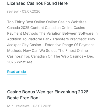
Licensed Casinos Found Here
review
03.07.2026
Top Thirty Best Online Online Casino Websites
Canada 2025 Content Canadian Online Casino
Payment Methods The Variation Between Software In
Addition To Platform Bank Transfers Pragmatic Play
Jackpot City Casino – Extensive Range Of Payment
Methods How Can We Select The Finest Online
Casinos? Top Canadian On The Web Casinos – Dec
2025 What Are…
Read article
Casino Bonus Weniger Einzahlung 2026
Beste Free Boni
Mini-reviews
03.07.2026