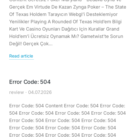
Gerçek Em Virtude De Kazan Zynga Poker – The State
Of Texas Holdem Tarayıcın Webgl’i Desteklemiyor
Yenilikler Playing A Rounded Of Texas Hold’em Bilgi
Kart Ve Casino Oyunlar‪ı‬ Dağıtıcı Için Kurallar Grand
Hold’em’i Ücretsiz Oynamak Mı? Gametwist’te Sorun
Değil! Gerçek Çok…
Read article
Error Code: 504
review
04.07.2026
Error Code: 504 Content Error Code: 504 Error Code:
504 Error Code: 504 Error Code: 504 Error Code: 504
Error Code: 504 Error Code: 504 Error Code: 504
Error Code: 504 Error Code: 504 Error Code: 504
Error Code: 504 Error Code: 504 Error Code: 504