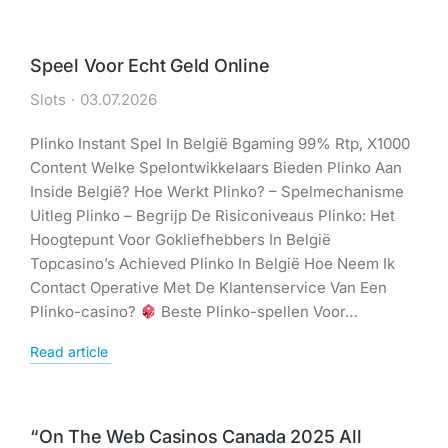
Speel Voor Echt Geld Online
Slots
03.07.2026
Plinko Instant Spel In België Bgaming 99% Rtp, X1000
Content Welke Spelontwikkelaars Bieden Plinko Aan
Inside België? Hoe Werkt Plinko? – Spelmechanisme
Uitleg Plinko – Begrijp De Risiconiveaus Plinko: Het
Hoogtepunt Voor Gokliefhebbers In België
Topcasino’s Achieved Plinko In België Hoe Neem Ik
Contact Operative Met De Klantenservice Van Een
Plinko-casino?
Beste Plinko-spellen Voor…
Read article
“On The Web Casinos Canada 2025 All