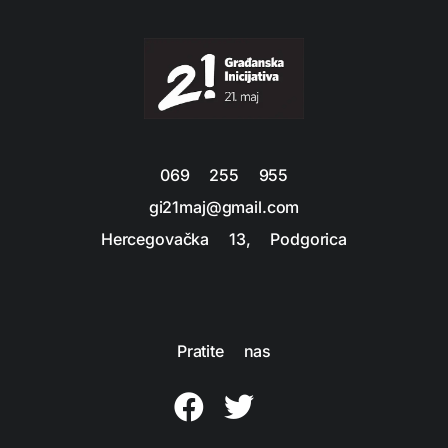
069 255 955
gi21maj@gmail.com
Hercegovačka 13, Podgorica
Pratite nas