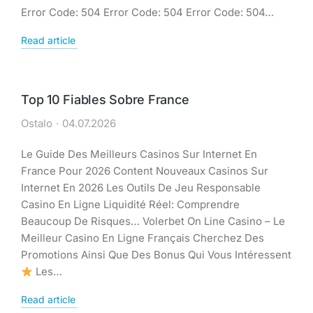
Error Code: 504 Error Code: 504 Error Code: 504…
Read article
Top 10 Fiables Sobre France
Ostalo
04.07.2026
Le Guide Des Meilleurs Casinos Sur Internet En
France Pour 2026 Content Nouveaux Casinos Sur
Internet En 2026 Les Outils De Jeu Responsable
Casino En Ligne Liquidité Réel: Comprendre
Beaucoup De Risques… Volerbet On Line Casino – Le
Meilleur Casino En Ligne Français Cherchez Des
Promotions Ainsi Que Des Bonus Qui Vous Intéressent
Les…
Read article