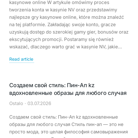
kasynowe online W artykule omówimy proces
tworzenia konta w kasynie NV oraz przedstawimy
najlepsze gry kasynowe online, które można znaleźć
na tej platformie. Zakładając swoje konto, gracze
uzyskują dostęp do szerokiej gamy gier, bonusów oraz
ekscytujących promocji. Postaramy się również
wskazać, dlaczego warto grać w kasynie NV, jakie…
Read article
Создаем свой стиль: Пин-Ап kz
вдохновленные образы для любого случая
Ostalo
03.07.2026
Создаем свой стиль: Пин-Ап kz вдохновленные
образы для любого случая Стиль пин-ап — это не
просто мода, это целая философия самовыражения