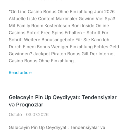
“On Line Casino Bonus Ohne Einzahlung Juni 2026
Aktuelle Liste Content Maximaler Gewinn Viel Spaß
Mit Family Room Kostenlosen Boni Inside Online
Casinos Sofort Free Spins Erhalten – Schritt Für
Schritt Weitere Bonusangebote Für Sie Kann Ich
Durch Einem Bonus Weniger Einzahlung Echtes Geld
Gewinnen? Jackpot Piraten Bonus Gilt Der Internet
Casino Bonus Ohne Einzahlung…
Read article
Gələcəyin Pin Up Qeydiyyatı: Tendensiyalar
və Proqnozlar
Ostalo
03.07.2026
Gələcəyin Pin Up Qeydiyyatı: Tendensiyalar və