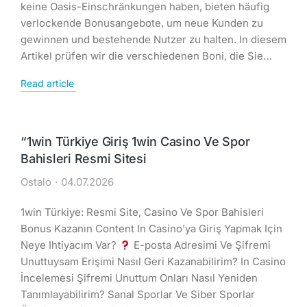
keine Oasis-Einschränkungen haben, bieten häufig
verlockende Bonusangebote, um neue Kunden zu
gewinnen und bestehende Nutzer zu halten. In diesem
Artikel prüfen wir die verschiedenen Boni, die Sie…
Read article
“1win Türkiye Giriş 1win Casino Ve Spor
Bahisleri Resmi Sitesi
Ostalo
04.07.2026
1win Türkiye: Resmi Site, Casino Ve Spor Bahisleri
Bonus Kazanın Content In Casino’ya Giriş Yapmak Için
Neye Ihtiyacım Var?
E-posta Adresimi Ve Şifremi
Unuttuysam Erişimi Nasıl Geri Kazanabilirim? In Casino
İncelemesi Şifremi Unuttum Onları Nasıl Yeniden
Tanımlayabilirim? Sanal Sporlar Ve Siber Sporlar