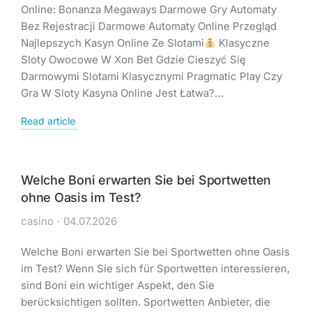
Online: Bonanza Megaways Darmowe Gry Automaty
Bez Rejestracji Darmowe Automaty Online Przegląd
Najlepszych Kasyn Online Ze Slotami
Klasyczne
Sloty Owocowe W Xon Bet Gdzie Cieszyć Się
Darmowymi Slotami Klasycznymi Pragmatic Play Czy
Gra W Sloty Kasyna Online Jest Łatwa?…
Read article
Welche Boni erwarten Sie bei Sportwetten
ohne Oasis im Test?
casino
04.07.2026
Welche Boni erwarten Sie bei Sportwetten ohne Oasis
im Test? Wenn Sie sich für Sportwetten interessieren,
sind Boni ein wichtiger Aspekt, den Sie
berücksichtigen sollten. Sportwetten Anbieter, die