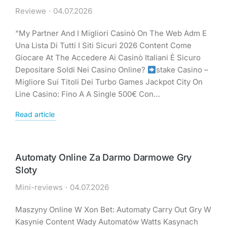
Reviewe
04.07.2026
“My Partner And I Migliori Casinò On The Web Adm E
Una Lista Di Tutti I Siti Sicuri 2026 Content Come
Giocare At The Accedere Ai Casinò Italiani È Sicuro
Depositare Soldi Nei Casino Online?
stake Casino –
Migliore Sui Titoli Dei Turbo Games Jackpot City On
Line Casino: Fino A A Single 500€ Con…
Read article
Automaty Online Za Darmo Darmowe Gry
Sloty
Mini-reviews
04.07.2026
Maszyny Online W Xon Bet: Automaty Carry Out Gry W
Kasynie Content Wady Automatów Watts Kasynach