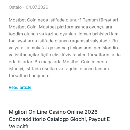
Ostalo
04.07.2026
Mostbet Coin necə istifadə olunur? Tanıtım fürsətləri
Mostbet Coin, Mostbet platformasında oyunçulara
təqdim olunan və kazino oyunları, idman bahisleri kimi
fəaliyyətlərdə istifadə olunan rəqəmsal valyutadır. Bu
valyuta ilə mükafat qazanmaq imkanlarını genişləndirə
və istifadəçilər üçün eksklüziv tanıtım fürsətlərini əldə
edə bilərlər. Bu məqalədə Mostbet Coin’in necə
işlədiyi, istifadə üsulları və təqdim olunan tanıtım
fürsətləri haqqında…
Read article
Migliori On Line Casino Online 2026
Contraddittorio Catalogo Giochi, Payout E
Velocità