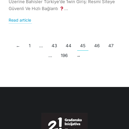
Üzerine Bahisler Türkiye’de 1win Giriş: Resmi Siteye
Güvenli Ve Hızlı Bağlantı
…
Read article
←
1
…
43
44
45
46
47
…
196
→