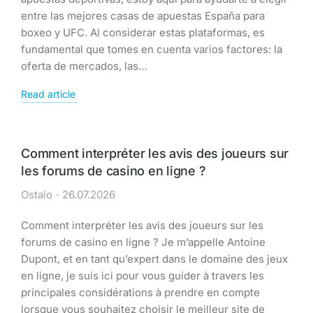
entre las mejores casas de apuestas España para
boxeo y UFC. Al considerar estas plataformas, es
fundamental que tomes en cuenta varios factores: la
oferta de mercados, las…
Read article
Comment interpréter les avis des joueurs sur
les forums de casino en ligne ?
Ostalo
26.07.2026
Comment interpréter les avis des joueurs sur les
forums de casino en ligne ? Je m’appelle Antoine
Dupont, et en tant qu’expert dans le domaine des jeux
en ligne, je suis ici pour vous guider à travers les
principales considérations à prendre en compte
lorsque vous souhaitez choisir le meilleur site de