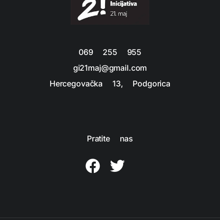
069 255 955
gi21maj@gmail.com
Hercegovačka 13, Podgorica
Pratite nas