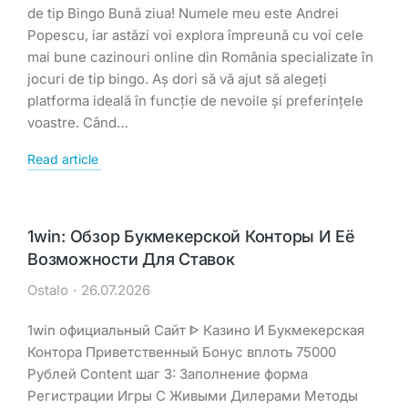
de tip Bingo Bună ziua! Numele meu este Andrei
Popescu, iar astăzi voi explora împreună cu voi cele
mai bune cazinouri online din România specializate în
jocuri de tip bingo. Aș dori să vă ajut să alegeți
platforma ideală în funcție de nevoile și preferințele
voastre. Când…
Read article
1win: Обзор Букмекерской Конторы И Её
Возможности Для Ставок
Ostalo
26.07.2026
1win официальный Сайт ᐈ Казино И Букмекерская
Контора Приветственный Бонус вплоть 75000
Рублей Content шаг 3: Заполнение форма
Регистрации Игры С Живыми Дилерами Методы