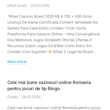
b1bet brazil
26.07.2026
“b1bet Cassino Brasil 2025 R$ 4 700 + 500 Giros
Licença De Game Certificada Content Variedade De
Games Para Cada Estilo Contato” Criar Conta
Plataforma Para Cassino Online – Uma Convergência
Dos Melhores Jogos Elizabeth Ofertas Ofertas E
Recursos Sobre Jogos Da B1bet Como Entro Em
Contato Com Suporte?
B1bet É Legal No Brasil…
Read article
Cele mai bune cazinouri online Romania
pentru jocuri de tip Bingo
Ostalo
26.07.2026
Cele mai bune cazinouri online Romania pentru jocuri