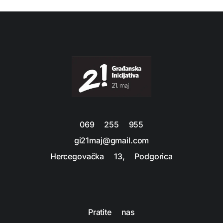
069 255 955
gi21maj@gmail.com
Hercegovačka 13, Podgorica
Pratite nas