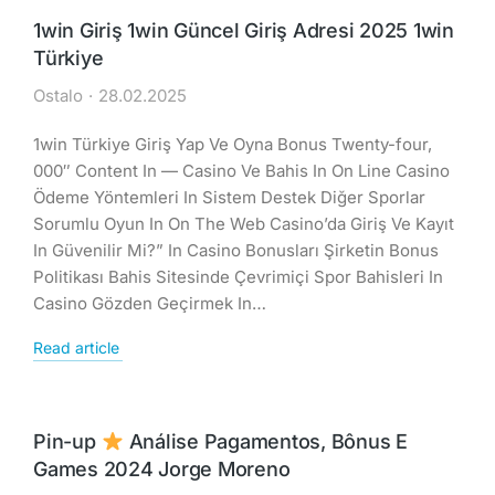
1win Giriş 1win Güncel Giriş Adresi 2025 1win
Türkiye
Ostalo
28.02.2025
1win Türkiye Giriş Yap Ve Oyna Bonus Twenty-four,
000″ Content In — Casino Ve Bahis In On Line Casino
Ödeme Yöntemleri In Sistem Destek Diğer Sporlar
Sorumlu Oyun In On The Web Casino’da Giriş Ve Kayıt
In Güvenilir Mi?” In Casino Bonusları Şirketin Bonus
Politikası Bahis Sitesinde Çevrimiçi Spor Bahisleri In
Casino Gözden Geçirmek In…
Read article
Pin-up
Análise Pagamentos, Bônus E
Games 2024 Jorge Moreno