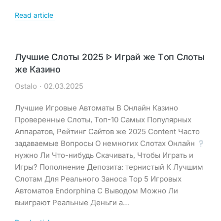
Read article
Лучшие Слоты 2025 ᐈ Играй же Tоп Слоты
же Казино
Ostalo
02.03.2025
Лучшие Игровые Автоматы В Онлайн Казино
Проверенные Слоты, Топ-10 Самых Популярных
Аппаратов, Рейтинг Сайтов же 2025 Content Часто
задаваемые Вопросы О немногих Слотах Онлайн
нужно Ли Что-нибудь Скачивать, Чтобы Играть и
Игры? Пополнение Депозита: тернистый К Лучшим
Слотам Для Реального Заноса Top 5 Игровых
Автоматов Endorphina С Выводом Можно Ли
выиграют Реальные Деньги а…