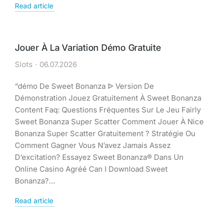
Read article
Jouer À La Variation Démo Gratuite
Slots
06.07.2026
“démo De Sweet Bonanza ᐉ Version De
Démonstration Jouez Gratuitement À Sweet Bonanza
Content Faq: Questions Fréquentes Sur Le Jeu Fairly
Sweet Bonanza Super Scatter Comment Jouer À Nice
Bonanza Super Scatter Gratuitement ? Stratégie Ou
Comment Gagner Vous N’avez Jamais Assez
D’excitation? Essayez Sweet Bonanza® Dans Un
Online Casino Agréé Can I Download Sweet
Bonanza?…
Read article