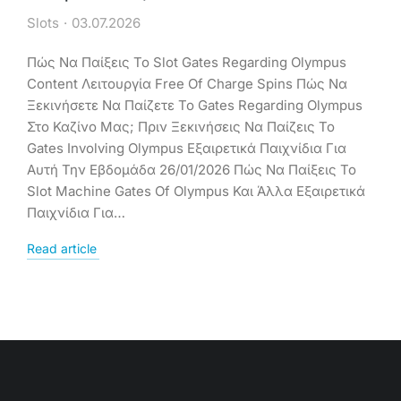
Slots
03.07.2026
Πώς Να Παίξεις Το Slot Gates Regarding Olympus
Content Λειτουργία Free Of Charge Spins Πώς Να
Ξεκινήσετε Να Παίζετε Το Gates Regarding Olympus
Στο Καζίνο Μας; Πριν Ξεκινήσεις Να Παίζεις Το
Gates Involving Olympus Εξαιρετικά Παιχνίδια Για
Αυτή Την Εβδομάδα 26/01/2026 Πώς Να Παίξεις Το
Slot Machine Gates Of Olympus Και Άλλα Εξαιρετικά
Παιχνίδια Για…
Read article