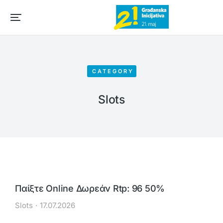
CATEGORY
Slots
Παίξτε Online Δωρεάν Rtp: 96 50%
Slots
17.07.2026