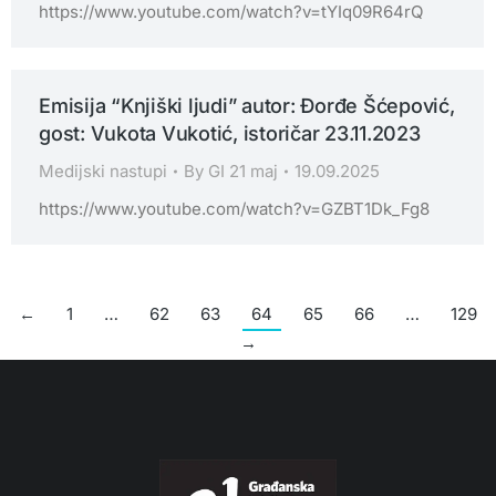
https://www.youtube.com/watch?v=tYIq09R64rQ
Emisija “Knjiški ljudi” autor: Đorđe Šćepović,
gost: Vukota Vukotić, istoričar 23.11.2023
Medijski nastupi
By
GI 21 maj
19.09.2025
https://www.youtube.com/watch?v=GZBT1Dk_Fg8
←
1
…
62
63
64
65
66
…
129
→