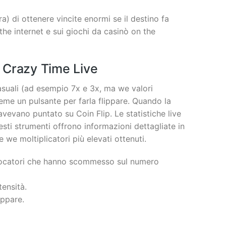
) di ottenere vincite enormi se il destino fa
he internet e sui giochi da casinò on the
l Crazy Time Live
casuali (ad esempio 7x e 3x, ma we valori
eme un pulsante per farla flippare. Quando la
avevano puntato su Coin Flip. Le statistiche live
esti strumenti offrono informazioni dettagliate in
e we moltiplicatori più elevati ottenuti.
 giocatori che hanno scommesso sul numero
tensità.
ippare.