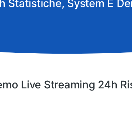
h Statistiche, System E D
mo Live Streaming 24h Risu