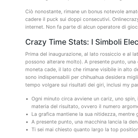
Ciò nonostante, rimane un bonus notevole amato pe
cadere il puck sui doppi consecutivi. Onlinecraz
internet. Non fa parte di alcun operatore di gioc
Crazy Time Stats: I Simboli Ele
Prima del inaugurazione, al lato rossiccio e al 
possono alterare molto). A presente punto, una 
moneta cade, il lato che rimane visibile in alto 
sono indispensabili per chihuahua desidera miglio
tempo volgare sui risultati dei giri, inclusi my p
Ogni minuto circa avviene un cariz, uno spin
materia del risultato, ovvero il numero argom
La grafica mantiene la sua nitidezza, mentre g
A presente punto, una macchina lancia la denar
Ti sei mai chiesto quanto largo la top positio