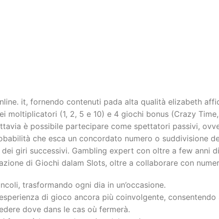
ine. it, fornendo contenuti pada alta qualità elizabeth affid
ei moltiplicatori (1, 2, 5 e 10) e 4 giochi bonus (Crazy Ti
uttavia è possibile partecipare come spettatori passivi, ovv
abilità che esca un concordato numero o suddivisione della
tà dei giri successivi. Gambling expert con oltre a few anni
azione di Giochi dalam Slots, oltre a collaborare con numer
ncoli, trasformando ogni dia in un’occasione.
’esperienza di gioco ancora più coinvolgente, consentendo aj
edere dove dans le cas où fermerà.