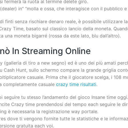
i fermerà la ruota al termine delete giro.
ealer) in” “molla e ossa, che interagisce con il pubblico e 
inti senza rischiare denaro reale, è possibile utilizzare la 
Crazy Time, basato sul classico lancio della moneta. Quando 
una moneta bigarré (rossa da este lato, blu dall’altro).
nò In Streaming Online
(galleria di tiro a new segno) ed è uno dei più amati perc
u Cash Hunt, sullo schermo compare la grande griglia contene
ltiplicatore casuale. Prima che il giocatore scelga, i 108 m
 sia completamente casuale
crazy time risultati
.
oi seguire tu stesso l’andamento del gioco Insane time oggi
 vincite Crazy time prendendosi del tempo each seguire le di
ing è necessaria la registrazione way portale.
es dove ti vengono fornite tutte le statistiche e le informaz
versione gratuita each voi.