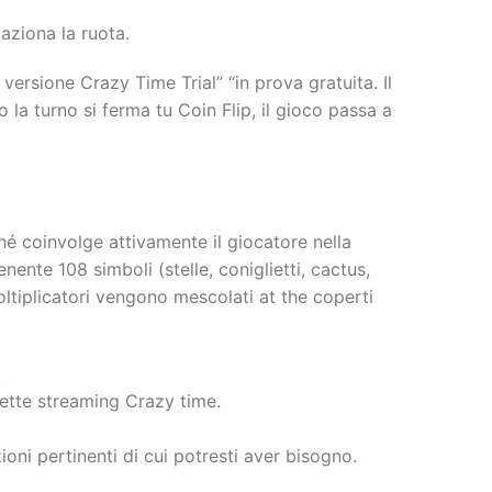
aziona la ruota.
versione Crazy Time Trial” “in prova gratuita. Il
la turno si ferma tu Coin Flip, il gioco passa a
hé coinvolge attivamente il giocatore nella
nte 108 simboli (stelle, coniglietti, cactus,
oltiplicatori vengono mescolati at the coperti
.
rette streaming Crazy time.
ioni pertinenti di cui potresti aver bisogno.