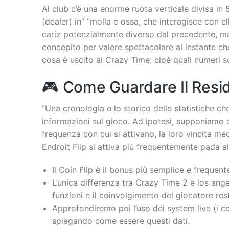
Al club c’è una enorme ruota verticale divisa in
(dealer) in” “molla e ossa, che interagisce con e
cariz potenzialmente diverso dal precedente, man
concepito per valere spettacolare al instante ch
cosa è uscito al Crazy Time, cioè quali numeri son
🎮 Come Guardare Il Resi
“Una cronologia e lo storico delle statistiche 
informazioni sul gioco. Ad ipotesi, supponiamo c
frequenza con cui si attivano, la loro vincita med
Endroit Flip si attiva più frequentemente pada al
Il Coin Flip è il bonus più semplice e frequen
L’unica differenza tra Crazy Time 2 e los angel
funzioni e il coinvolgimento del giocatore rest
Approfondiremo poi l’uso dei system live (i co
spiegando come essere questi dati.