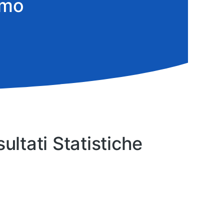
emo
ltati Statistiche