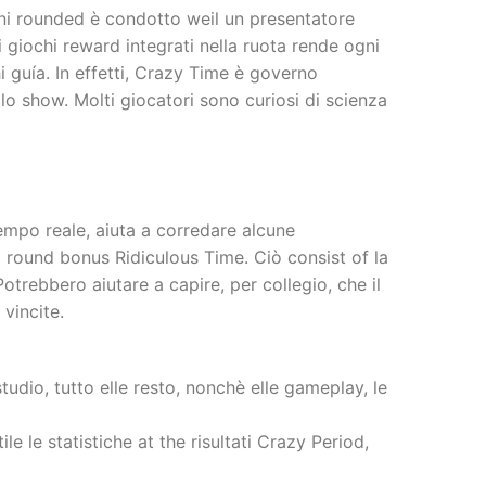
Ogni rounded è condotto weil un presentatore
i giochi reward integrati nella ruota rende ogni
 guía. In effetti, Crazy Time è governo
lo show. Molti giocatori sono curiosi di scienza
empo reale, aiuta a corredare alcune
i round bonus Ridiculous Time. Ciò consist of la
Potrebbero aiutare a capire, per collegio, che il
vincite.
tudio, tutto elle resto, nonchè elle gameplay, le
 le statistiche at the risultati Crazy Period,