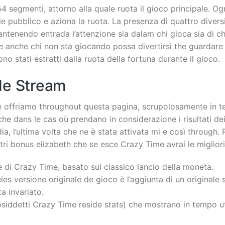
 54 segmenti, attorno alla quale ruota il gioco principale. 
lle pubblico e aziona la ruota. La presenza di quattro divers
tenendo entrada l’attenzione sia dalam chi gioca sia di chi
e anche chi non sta giocando possa divertirsi the guardare 
o stati estratti dalla ruota della fortuna durante il gioco.
de Stream
che offriamo throughout questa pagina, scrupolosamente in t
he dans le cas où prendano in considerazione i risultati de
ia, l’ultima volta che ne è stata attivata mi e così through. 
tri bonus elizabeth che se esce Crazy Time avrai le migliori 
te di Crazy Time, basato sul classico lancio della moneta.
es versione originale de gioco è l’aggiunta di un originale s
a invariato.
siddetti Crazy Time reside stats) che mostrano in tempo utile