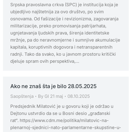
Srpska pravoslavna crkva (SPC) je institucija koja je
ubjedljivo najštetnija za ovo društvo, po svim
osnovama. Od fašizacije i revizionizma, zagovaranja
militarizacije, preko promovisanja patrijarhata,
ugnjetavanja ljudskih prava, širenja identitetske
mržnje, pa do neravnomjerne i sumnjive akumulacije
kapitala, koruptivnih dogovora i netransparentnih
radnji. Tako da svako, ko u javnom prostoru kritički
djeluje spram ovih perspektiva,…
Ako ne znaš šta je bilo 28.05.2025
Saopštenja
By
GI 21 maj
08.10.2025
Predsjednik Milatović je u govoru koji je održao u
Dejtonu ustvrdio da se u Bosni desio „građanski
rat“. https://www.cdm.me/politika/milatovic-na-
plenarnoj-sjednici-nato-parlamentarne-skupstine-u-