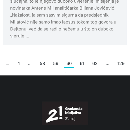
slučajna, to je njegovo duboko uvjerenje, mišljenja je
novinarka Antene M i analitičarka Biljana Jovićević.
„Nažalost, ja sam sasvim sigurna da predsjednik
Milatović nije samo imao lapsus tokom tog govora u
Dejtonu, već da se radi o nečemu u što on duboko
vjeruje.…
←
1
…
58
59
60
61
62
…
129
→