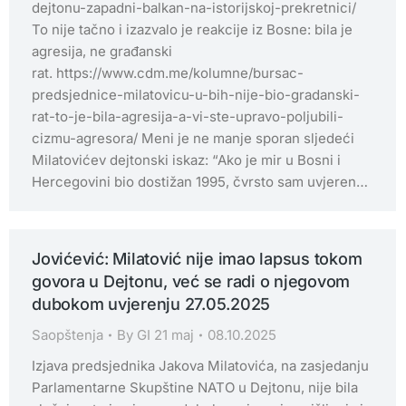
dejtonu-zapadni-balkan-na-istorijskoj-prekretnici/
To nije tačno i izazvalo je reakcije iz Bosne: bila je
agresija, ne građanski
rat. https://www.cdm.me/kolumne/bursac-
predsjednice-milatovicu-u-bih-nije-bio-gradanski-
rat-to-je-bila-agresija-a-vi-ste-upravo-poljubili-
cizmu-agresora/ Meni je ne manje sporan sljedeći
Milatovićev dejtonski iskaz: “Ako je mir u Bosni i
Hercegovini bio dostižan 1995, čvrsto sam uvjeren…
Jovićević: Milatović nije imao lapsus tokom
govora u Dejtonu, već se radi o njegovom
dubokom uvjerenju 27.05.2025
Saopštenja
By
GI 21 maj
08.10.2025
Izjava predsjednika Jakova Milatovića, na zasjedanju
Parlamentarne Skupštine NATO u Dejtonu, nije bila