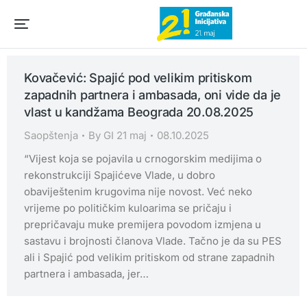
Kovačević: Spajić pod velikim pritiskom
zapadnih partnera i ambasada, oni vide da je
vlast u kandžama Beograda 20.08.2025
Saopštenja
By
GI 21 maj
08.10.2025
“Vijest koja se pojavila u crnogorskim medijima o
rekonstrukciji Spajićeve Vlade, u dobro
obaviještenim krugovima nije novost. Već neko
vrijeme po političkim kuloarima se pričaju i
prepričavaju muke premijera povodom izmjena u
sastavu i brojnosti članova Vlade. Tačno je da su PES
ali i Spajić pod velikim pritiskom od strane zapadnih
partnera i ambasada, jer…