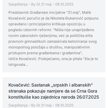
Saopštenja
By
GI 21 maj
08.10.2025
Predstavnik Građanske inicijative “21.maj”, Malik
Kovačević poručio je da Nikoleta Đukanović potpuno
opravdano i principijelno kritikuje opoziciju u
pogledu izbornih reformi. “Ništa nije unaprijeđeno
novim zakonskim rješenjima, već je politička elita
pravnom gimnastikom zamaskirala betoniranje svog
monopolnog položaja u društvu, manipulativnim
pristupom prema građankama i građanima”,
ističe Kovačević. Podsjećamo, ona je pitala “šta je to
istrgovala…
Kovačević: Sastanak „srpskih i albanskih“
stranaka pokazuje namjere da se Crna Gora
konstituiše kao zajednica naroda 26.07.2025
Saopštenja
By
GI 21 maj
08.10.2025