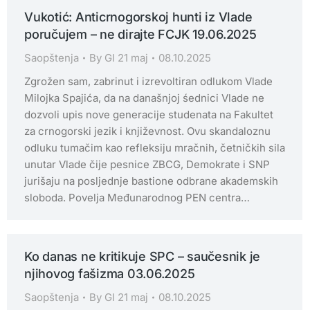
Vukotić: Anticrnogorskoj hunti iz Vlade
poručujem – ne dirajte FCJK 19.06.2025
Saopštenja
By
GI 21 maj
08.10.2025
Zgrožen sam, zabrinut i izrevoltiran odlukom Vlade
Milojka Spajića, da na današnjoj śednici Vlade ne
dozvoli upis nove generacije studenata na Fakultet
za crnogorski jezik i književnost. Ovu skandaloznu
odluku tumačim kao refleksiju mračnih, četničkih sila
unutar Vlade čije pesnice ZBCG, Demokrate i SNP
jurišaju na posljednje bastione odbrane akademskih
sloboda. Povelja Međunarodnog PEN centra…
Ko danas ne kritikuje SPC – saučesnik je
njihovog fašizma 03.06.2025
Saopštenja
By
GI 21 maj
08.10.2025