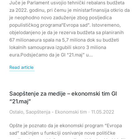
Juče je Parlament usvojio tehnički rebalans budžeta
za 2022. godinu, pri čemu je ministarfinansija otkrio da
je neophodno novo zaduženje zbog posljedica
populističkog programa“Evropa sad”. Istovremeno,
objelodanjeno je da je rezerva budžeta sa planiranih
67 milionaeura spala na 5,7 miliona dok su budžeti
lokalnih samouprava izgubili skoro 3 miliona
eura.Podsjećamo da je GI “21.maj” u…
Read article
Saopštenje za medije – ekonomski tim GI
“21.maj”
Ostalo
,
Saopštenja - Ekonomski tim
11.05.2022
Opšte je poznato da je ekonomski program “Evropa
sad” sačinjen u funkciji osnivanje nove političke