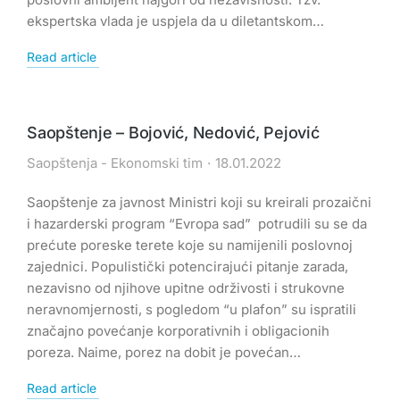
ekspertska vlada je uspjela da u diletantskom…
Read article
Saopštenje – Bojović, Nedović, Pejović
Saopštenja - Ekonomski tim
18.01.2022
Saopštenje za javnost Ministri koji su kreirali prozaični
i hazarderski program “Evropa sad” potrudili su se da
prećute poreske terete koje su namijenili poslovnoj
zajednici. Populistički potencirajući pitanje zarada,
nezavisno od njihove upitne održivosti i strukovne
neravnomjernosti, s pogledom “u plafon” su ispratili
značajno povećanje korporativnih i obligacionih
poreza. Naime, porez na dobit je povećan…
Read article