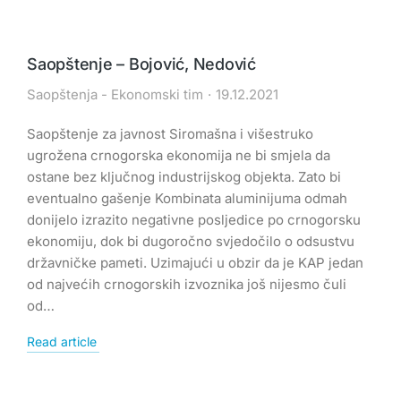
Saopštenje – Bojović, Nedović
Saopštenja - Ekonomski tim
19.12.2021
Saopštenje za javnost Siromašna i višestruko
ugrožena crnogorska ekonomija ne bi smjela da
ostane bez ključnog industrijskog objekta. Zato bi
eventualno gašenje Kombinata aluminijuma odmah
donijelo izrazito negativne posljedice po crnogorsku
ekonomiju, dok bi dugoročno svjedočilo o odsustvu
državničke pameti. Uzimajući u obzir da je KAP jedan
od najvećih crnogorskih izvoznika još nijesmo čuli
od…
Read article