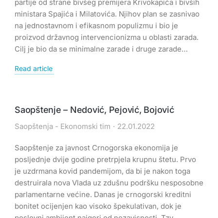
partije od strane bivšeg premijera Krivokapića i bivših
ministara Spajića i Milatovića. Njihov plan se zasnivao
na jednostavnom i efikasnom populizmu i bio je
proizvod državnog intervencionizma u oblasti zarada.
Cilj je bio da se minimalne zarade i druge zarade…
Read article
Saopštenje – Nedović, Pejović, Bojović
Saopštenja - Ekonomski tim
22.01.2022
Saopštenje za javnost Crnogorska ekonomija je
posljednje dvije godine pretrpjela krupnu štetu. Prvo
je uzdrmana kovid pandemijom, da bi je nakon toga
destruirala nova Vlada uz zdušnu podršku nesposobne
parlamentarne većine. Danas je crnogorski kreditni
bonitet ocijenjen kao visoko špekulativan, dok je
poslovni ambijent najgori od nezavisnosti. Tzv.