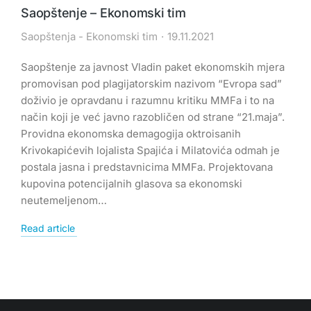
Saopštenje – Ekonomski tim
Saopštenja - Ekonomski tim
19.11.2021
Saopštenje za javnost Vladin paket ekonomskih mjera
promovisan pod plagijatorskim nazivom “Evropa sad”
doživio je opravdanu i razumnu kritiku MMFa i to na
način koji je već javno razobličen od strane “21.maja”.
Providna ekonomska demagogija oktroisanih
Krivokapićevih lojalista Spajića i Milatovića odmah je
postala jasna i predstavnicima MMFa. Projektovana
kupovina potencijalnih glasova sa ekonomski
neutemeljenom…
Read article