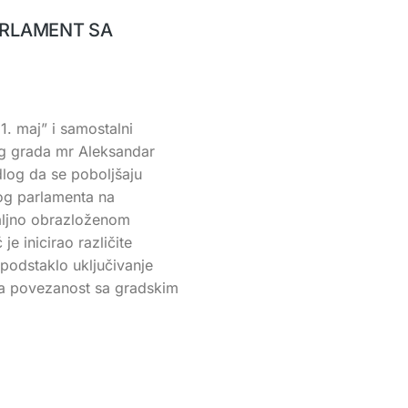
ARLAMENT SA
1. maj” i samostalni
og grada mr Aleksandar
dlog da se poboljšaju
kog parlamenta na
aljno obrazloženom
je inicirao različite
 podstaklo uključivanje
ova povezanost sa gradskim