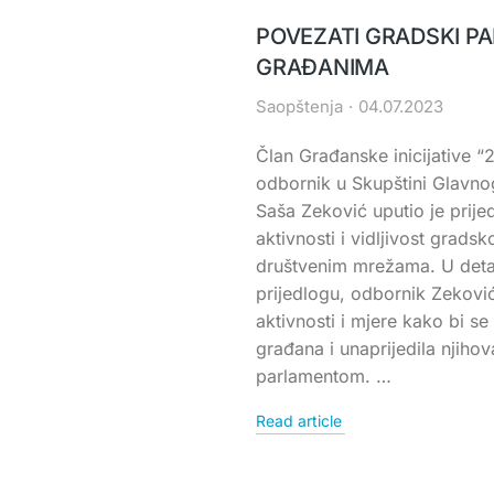
POVEZATI GRADSKI P
GRAĐANIMA
Saopštenja
04.07.2023
Član Građanske inicijative “2
odbornik u Skupštini Glavn
Saša Zeković uputio je prije
aktivnosti i vidljivost grads
društvenim mrežama. U det
prijedlogu, odbornik Zeković 
aktivnosti i mjere kako bi se
građana i unaprijedila njih
parlamentom. …
Read article