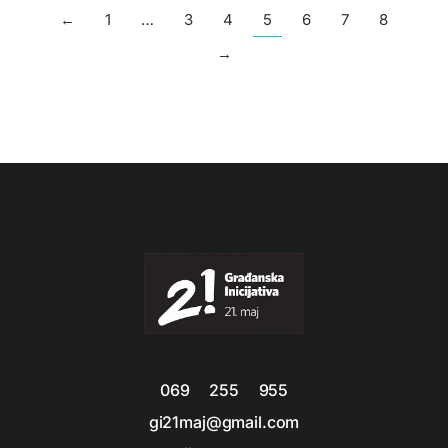
←
1
…
3
4
5
6
7
8
→
069 255 955
gi21maj@gmail.com