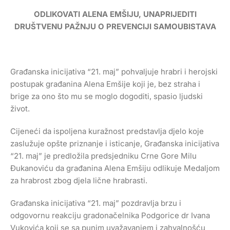
ODLIKOVATI ALENA EMŠIJU, UNAPRIJEDITI
DRUŠTVENU PAŽNJU O PREVENCIJI SAMOUBISTAVA
Građanska inicijativa “21. maj” pohvaljuje hrabri i herojski
postupak građanina Alena Emšije koji je, bez straha i
brige za ono što mu se moglo dogoditi, spasio ljudski
život.
Cijeneći da ispoljena kuražnost predstavlja djelo koje
zaslužuje opšte priznanje i isticanje, Građanska inicijativa
“21. maj” je predložila predsjedniku Crne Gore Milu
Đukanoviću da građanina Alena Emšiju odlikuje Medaljom
za hrabrost zbog djela lične hrabrasti.
Građanska inicijativa “21. maj” pozdravlja brzu i
odgovornu reakciju gradonačelnika Podgorice dr Ivana
Vukovića koji se sa punim uvažavanjem i zahvalnošću