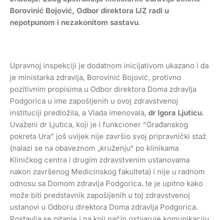
Borovinić Bojović, Odbor direktora IJZ radi u
nepotpunom i nezakonitom sastavu
.
Upravnoj inspekciji je dodatnom inicijativom ukazano i da
je ministarka zdravlja, Borovinić Bojović, protivno
pozitivnim propisima u Odbor direktora Doma zdravlja
Podgorica u ime zapošljenih u ovoj zdravstvenoj
instituciji predložila, a Vlada imenovala,
dr Igora Ljuticu
.
Uvaženi dr Ljutica, koji je i funkcioner “Građanskog
pokreta Ura” još uvijek nije završio svoj pripravnički staž
(nalazi se na obaveznom „kruženju“ po klinikama
Kliničkog centra i drugim zdravstvenim ustanovama
nakon završenog Medicinskog fakulteta) i nije u radnom
odnosu sa Domom zdravlja Podgorica, te je upitno kako
može biti predstavnik zapošljenih u toj zdravstvenoj
ustanovi u Odboru direktora Doma zdravlja Podgorica.
Postavlja se pitanje i na koji način ostvaruje komunikaciju