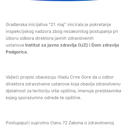
Građanska inicijativa “21. maj” inicirala je pokretanje
inspekcijskog nadzora zbog nezakonitog postupanja pri
izboru odbora direktora javnih zdravstvenih
ustanova
Institut za javno zdravlja (IJZ) i Dom zdravlja
Podgorica
.
Važeći propisi obavezuju Vladu Crne Gore da u odbor
direktora zdravstvene ustanove koja obavlja zdravstvenu
djelatnost za teritoriju više opština, imenuje predstavnika
kojeg sporazumno odrede te opštine.
Postupajući suprotno članu 72 Zakona o zdravstvenoj