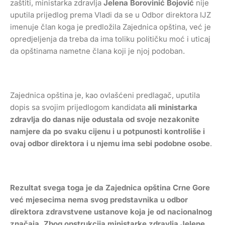
zaštiti, ministarka zdravlja
Jelena Borovinić Bojović
nije
uputila prijedlog prema Vladi da se u Odbor direktora IJZ
imenuje član koga je predložila Zajednica opština, već je
opredjeljenja da treba da ima toliku političku moć i uticaj
da opštinama nametne člana koji je njoj podoban.
Zajednica opština je, kao ovlašćeni predlagač, uputila
dopis sa svojim prijedlogom kandidata
ali ministarka
zdravlja do danas nije odustala od svoje nezakonite
namjere da po svaku cijenu i u potpunosti kontroliše i
ovaj odbor direktora i u njemu ima sebi podobne osobe
.
Rezultat svega toga je da Zajednica opština Crne Gore
već mjesecima nema svog predstavnika u odbor
direktora zdravstvene ustanove koja je od nacionalnog
značaja. Zbog opstrukcija ministarke zdravlja Jelene