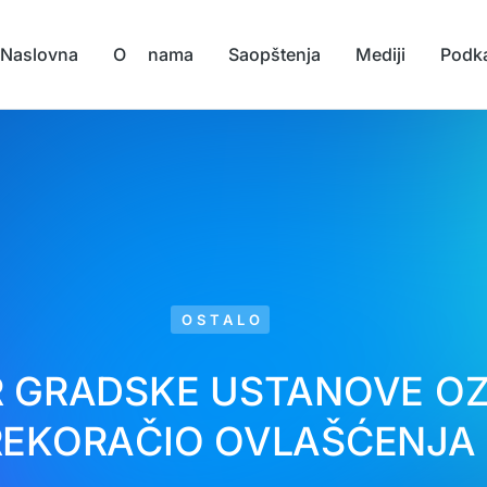
Naslovna
O nama
Saopštenja
Mediji
Podk
OSTALO
R GRADSKE USTANOVE OZ
REKORAČIO OVLAŠĆENJA