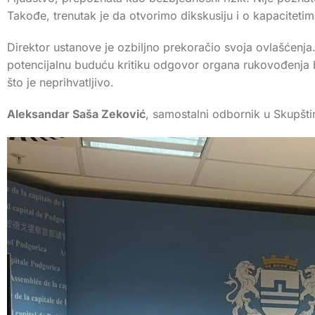
Takođe, trenutak je da otvorimo dikskusiju i o kapacitet
Direktor ustanove je ozbiljno prekoračio svoja ovlašćenja
potencijalnu buduću kritiku odgovor organa rukovođenja 
što je neprihvatljivo.
Aleksandar Saša Zeković
, samostalni odbornik u Skupšt