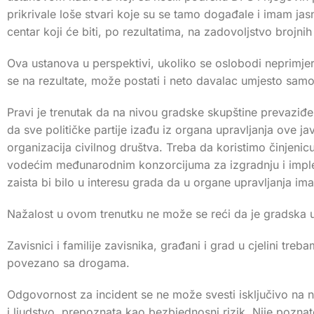
prikrivale loše stvari koje su se tamo događale i imam ja
centar koji će biti, po rezultatima, na zadovoljstvo brojni
Ova ustanova u perspektivi, ukoliko se oslobodi neprimjeren
se na rezultate, može postati i neto davalac umjesto sam
Pravi je trenutak da na nivou gradske skupštine prevazi
da sve političke partije izađu iz organa upravljanja ove j
organizacija civilnog društva. Treba da koristimo činjenic
vodećim međunarodnim konzorcijuma za izgradnju i impleme
zaista bi bilo u interesu grada da u organe upravljanja i
Nažalost u ovom trenutku ne može se reći da je gradska 
Zavisnici i familije zavisnika, građani i grad u cjelini t
povezano sa drogama.
Odgovornost za incident se ne može svesti isključivo na n
i ljudstvo, prepoznata kao bezbjednosni rizik. Nije pozna