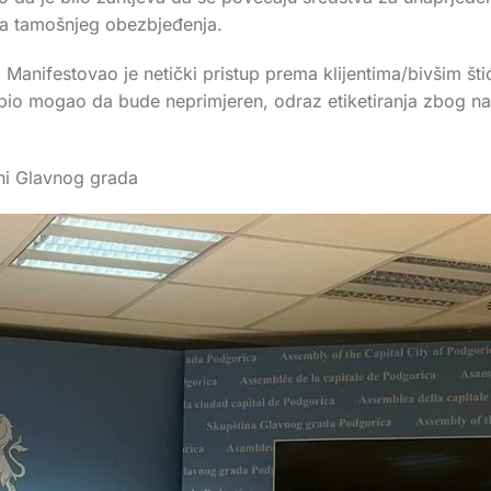
ima tamošnjeg obezbjeđenja.
. Manifestovao je netički pristup prema klijentima/bivšim š
bio mogao da bude neprimjeren, odraz etiketiranja zbog na
ini Glavnog grada