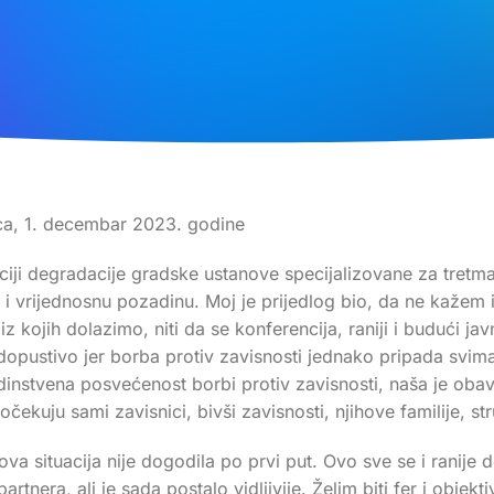
ca, 1. decembar 2023. godine
nkciji degradacije gradske ustanove specijalizovane za tre
 i vrijednosnu pozadinu. Moj je prijedlog bio, da ne kažem 
z kojih dolazimo, niti da se konferencija, raniji i budući ja
opustivo jer borba protiv zavisnosti jednako pripada svima 
edinstvena posvećenost borbi protiv zavisnosti, naša je obave
ekuju sami zavisnici, bivši zavisnosti, njihove familije, str
a situacija nije dogodila po prvi put. Ovo sve se i ranije d
nera, ali je sada postalo vidljivije. Želim biti fer i objekti