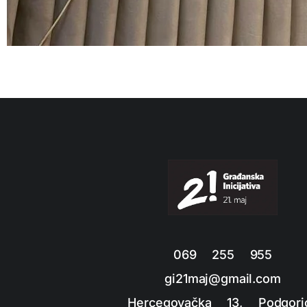
069 255 955
gi21maj@gmail.com
Hercegovačka 13, Podgori