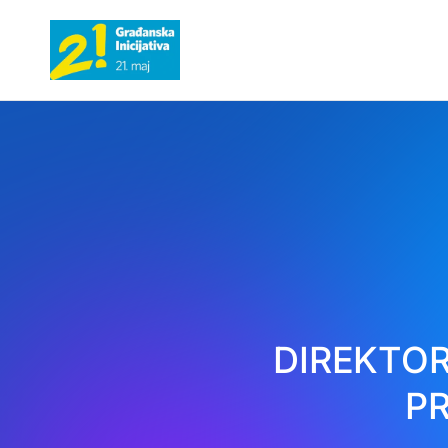
DIREKTO
P