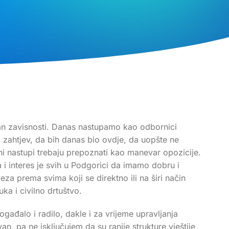
tman zavisnosti. Danas nastupamo kao odbornici
i zahtjev, da bih danas bio ovdje, da uopšte ne
vni nastupi trebaju prepoznati kao manevar opozicije.
i interes je svih u Podgorici da imamo dobru i
za prema svima koji se direktno ili na širi način
uka i civilno drtuštvo.
ogađalo i radilo, dakle i za vrijeme upravljanja
van, pa ne isključujem da su ranije strukture vještije