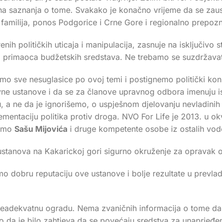
sna saznanja o tome. Svakako je konačno vrijeme da se zaus
h familija, ponos Podgorice i Crne Gore i regionalno prepozn
ih političkih uticaja i manipulacija, zasnuje na isključivo 
o primaoca budžetskih sredstava. Ne trebamo se suzdržavat
đemo sve nesuglasice po ovoj temi i postignemo politički 
avne ustanove i da se za članove upravnog odbora imenuju isk
u, a ne da je ignorišemo, o uspješnom djelovanju nevladinih
ntaciju politika protiv droga. NVO For Life je 2013. u ok
mamo
Sašu Mijovića
i druge kompetente osobe iz ostalih vo
ustanova na Kakarickoj gori sigurno okruženje za opravak 
rebamo dobru reputaciju ove ustanove i bolje rezultate u prev
eadekvatnu ogradu. Nema zvaničnih informacija o tome da je 
to da je bilo zahtjeva da se povećaju sredstva za unaprjeđe