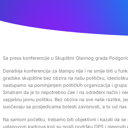
Sa press konferencije u Skupštini Glavnog grada Podgori
Današnja konferencija za štampu nije i ne smije biti u fu
gradske skupštine bez obzira na našu političku, ideološku
nastupamo sa pominjanjem političkih organizacija i grupa i
Smatram da je to nepotrebno čak i na određeni način i ned
uspješnu javnu politiku. Bez obzira na sve naše razlike, j
suočavaju sa posljedicama bolesti zavisnosti, a to od nas oč
Na samom početku, trebamo biti objektivni i kazati da se ov
ustanovom kadrova koji su nosili podršku DPS i njegovih part