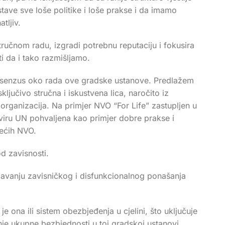
tave sve loše politike i loše prakse i da imamo
atljiv.
stručnom radu, izgradi potrebnu reputaciju i fokusira
i da i tako razmišljamo.
konsenzus oko rada ove gradske ustanove. Predlažem
ljučivo stručna i iskustvena lica, naročito iz
 organizacija. Na primjer NVO “For Life” zastupljen u
viru UN pohvaljena kao primjer dobre prakse i
dećih NVO.
od zavisnosti.
ladavanju zavisničkog i disfunkcionalnog ponašanja
ona ili sistem obezbjeđenja u cjelini, što uključuje
nje ukupne bezbjednosti u toj gradskoj ustanovi.