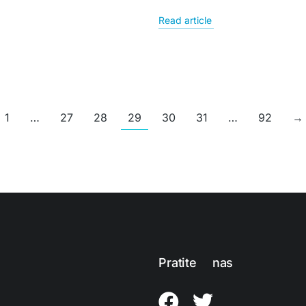
Read article
1
…
27
28
29
30
31
…
92
→
Pratite nas