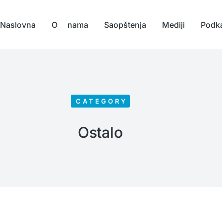
Naslovna
O nama
Saopštenja
Mediji
Podk
CATEGORY
Ostalo