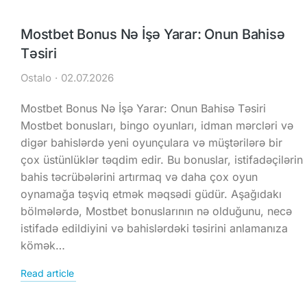
Mostbet Bonus Nə İşə Yarar: Onun Bahisə
Təsiri
Ostalo
02.07.2026
Mostbet Bonus Nə İşə Yarar: Onun Bahisə Təsiri
Mostbet bonusları, bingo oyunları, idman mərcləri və
digər bahislərdə yeni oyunçulara və müştərilərə bir
çox üstünlüklər təqdim edir. Bu bonuslar, istifadəçilərin
bahis təcrübələrini artırmaq və daha çox oyun
oynamağa təşviq etmək məqsədi güdür. Aşağıdakı
bölmələrdə, Mostbet bonuslarının nə olduğunu, necə
istifadə edildiyini və bahislərdəki təsirini anlamanıza
kömək…
Read article