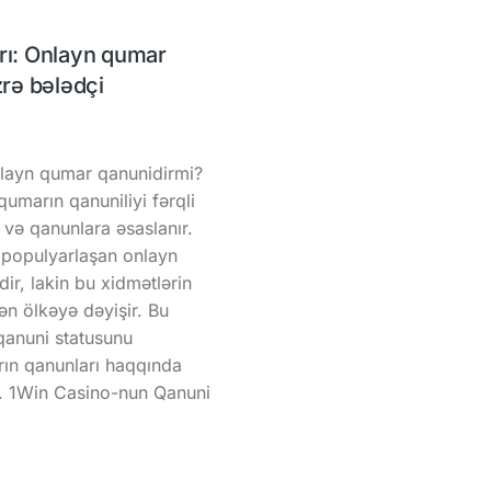
rı: Onlayn qumar
zrə bələdçi
nlayn qumar qanunidirmi?
umarın qanuniliyi fərqli
 və qanunlara əsaslanır.
 populyarlaşan onlayn
ir, lakin bu xidmətlərin
n ölkəyə dəyişir. Bu
anuni statusunu
ın qanunları haqqında
. 1Win Casino-nun Qanuni