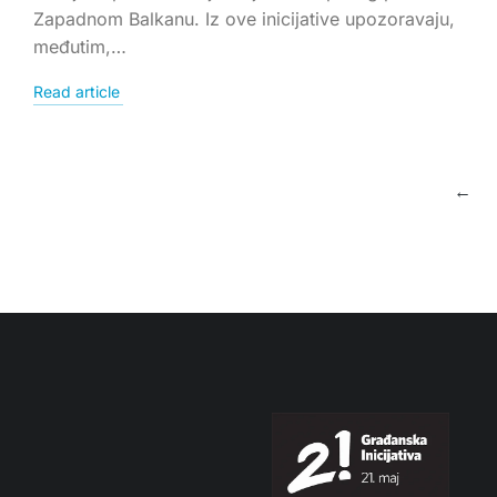
Zapadnom Balkanu. Iz ove inicijative upozoravaju,
međutim,…
Read article
←