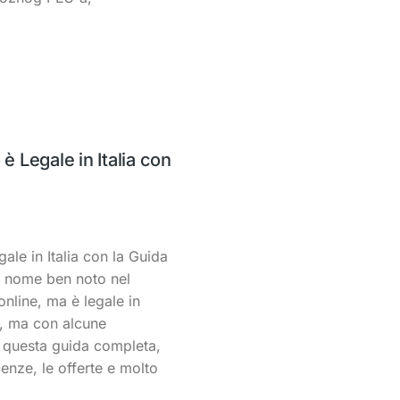
è Legale in Italia con
ale in Italia con la Guida
 nome ben noto nel
online, ma è legale in
sì, ma con alcune
n questa guida completa,
cenze, le offerte e molto