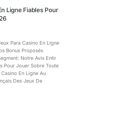
En Ligne Fiables Pour
026
eux Para Casino En Ligne
nos Bonus Proposés
egment: Notre Avis Entir
es Pour Jouer Sobre Toute
r Casino En Ligne Au
ançais Des Jeux De