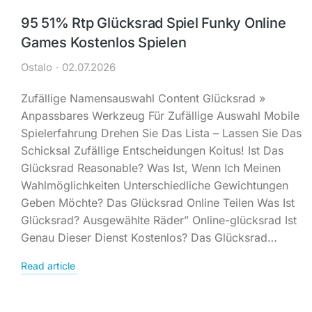
95 51% Rtp Glücksrad Spiel Funky Online
Games Kostenlos Spielen
Ostalo
02.07.2026
Zufällige Namensauswahl Content Glücksrad »
Anpassbares Werkzeug Für Zufällige Auswahl Mobile
Spielerfahrung Drehen Sie Das Lista – Lassen Sie Das
Schicksal Zufällige Entscheidungen Koitus! Ist Das
Glücksrad Reasonable? Was Ist, Wenn Ich Meinen
Wahlmöglichkeiten Unterschiedliche Gewichtungen
Geben Möchte? Das Glücksrad Online Teilen Was Ist
Glücksrad? Ausgewählte Räder” Online-glücksrad Ist
Genau Dieser Dienst Kostenlos? Das Glücksrad…
Read article