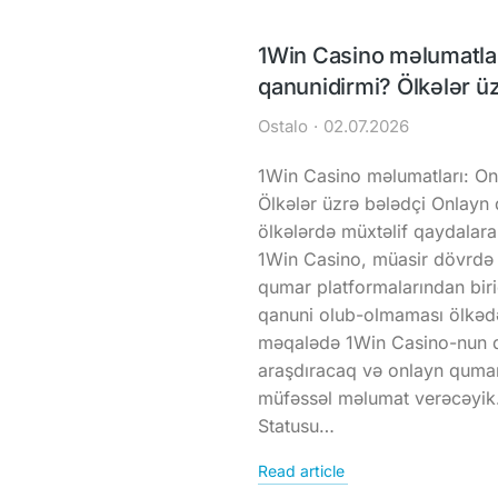
1Win Casino məlumatla
qanunidirmi? Ölkələr ü
Ostalo
02.07.2026
1Win Casino məlumatları: O
Ölkələr üzrə bələdçi Onlayn q
ölkələrdə müxtəlif qaydalara
1Win Casino, müasir dövrdə
qumar platformalarından birid
qanuni olub-olmaması ölkədə
məqalədə 1Win Casino-nun q
araşdıracaq və onlayn qumar
müfəssəl məlumat verəcəyik
Statusu…
Read article