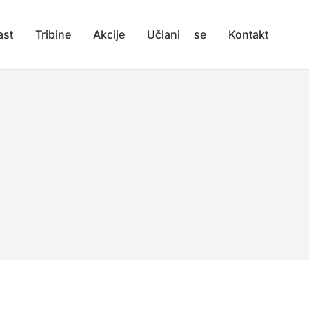
ast
Tribine
Akcije
Učlani se
Kontakt