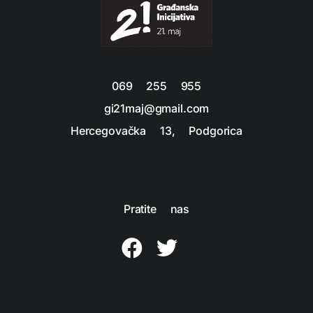
069 255 955
gi21maj@gmail.com
Hercegovačka 13, Podgorica
Pratite nas