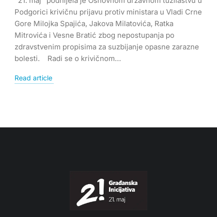
“21. maj” podnijela je Osnovnom državnom tužilaštvu u
Podgorici krivičnu prijavu protiv ministara u Vladi Crne
Gore Milojka Spajića, Jakova Milatovića, Ratka
Mitrovića i Vesne Bratić zbog nepostupanja po
zdravstvenim propisima za suzbijanje opasne zarazne
bolesti. Radi se o krivičnom…
Read article