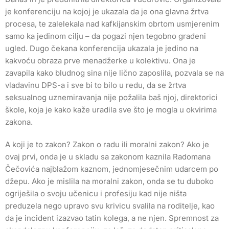
je konferenciju na kojoj je ukazala da je ona glavna žrtva
procesa, te zalelekala nad kafkijanskim obrtom usmjerenim
samo ka jedinom cilju – da pogazi njen tegobno građeni
ugled. Dugo čekana konferencija ukazala je jedino na
kakvoću obraza prve menadžerke u kolektivu. Ona je
zavapila kako bludnog sina nije lično zaposlila, pozvala se na
vladavinu DPS-a i sve bi to bilo u redu, da se žrtva
seksualnog uznemiravanja nije požalila baš njoj, direktorici
škole, koja je kako kaže uradila sve što je mogla u okvirima
zakona.
A koji je to zakon? Zakon o radu ili moralni zakon? Ako je
ovaj prvi, onda je u skladu sa zakonom kaznila Radomana
Čečovića najblažom kaznom, jednomjesečnim udarcem po
džepu. Ako je mislila na moralni zakon, onda se tu duboko
ogriješila o svoju učenicu i profesiju kad nije ništa
preduzela nego upravo svu krivicu svalila na roditelje, kao
da je incident izazvao tatin kolega, a ne njen. Spremnost za