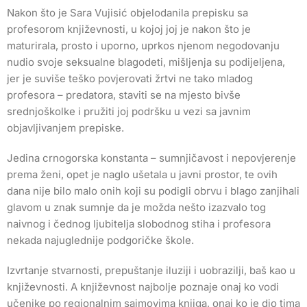
Nakon što je Sara Vujisić objelodanila prepisku sa
profesorom književnosti, u kojoj joj je nakon što je
maturirala, prosto i uporno, uprkos njenom negodovanju
nudio svoje seksualne blagodeti, mišljenja su podijeljena,
jer je suviše teško povjerovati žrtvi ne tako mladog
profesora – predatora, staviti se na mjesto bivše
srednjoškolke i pružiti joj podršku u vezi sa javnim
objavljivanjem prepiske.
Jedina crnogorska konstanta – sumnjičavost i nepovjerenje
prema ženi, opet je naglo ušetala u javni prostor, te ovih
dana nije bilo malo onih koji su podigli obrvu i blago zanjihali
glavom u znak sumnje da je možda nešto izazvalo tog
naivnog i čednog ljubitelja slobodnog stiha i profesora
nekada najuglednije podgoričke škole.
Izvrtanje stvarnosti, prepuštanje iluziji i uobrazilji, baš kao u
književnosti. A književnost najbolje poznaje onaj ko vodi
učenike po regionalnim sajmovima knjiga, onaj ko je dio tima