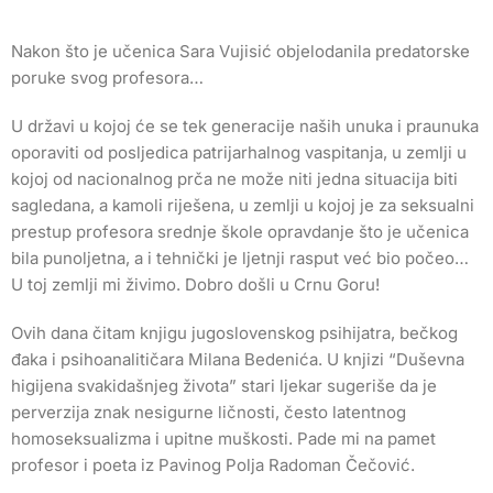
Nakon što je učenica Sara Vujisić objelodanila predatorske
poruke svog profesora…
U državi u kojoj će se tek generacije naših unuka i praunuka
oporaviti od posljedica patrijarhalnog vaspitanja, u zemlji u
kojoj od nacionalnog prča ne može niti jedna situacija biti
sagledana, a kamoli riješena, u zemlji u kojoj je za seksualni
prestup profesora srednje škole opravdanje što je učenica
bila punoljetna, a i tehnički je ljetnji rasput već bio počeo…
U toj zemlji mi živimo. Dobro došli u Crnu Goru!
Ovih dana čitam knjigu jugoslovenskog psihijatra, bečkog
đaka i psihoanalitičara Milana Bedenića. U knjizi “Duševna
higijena svakidašnjeg života” stari ljekar sugeriše da je
perverzija znak nesigurne ličnosti, često latentnog
homoseksualizma i upitne muškosti. Pade mi na pamet
profesor i poeta iz Pavinog Polja Radoman Čečović.