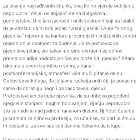
za pisanje nagrađivanih čitanki, onaj ko ne vjeruje odbijanju
nego upire i dalje, oslanjajući se na Bulgakova i
punoljetstvo. Bilo je u javnosti i onih šokiranih koji su istakli
da je strašno da to radi jedan “vrsni pjesnik”! Aura “vrsnog
pjesnika” mjerena na kantaru provincijskih književnih smotri
odjednom je okolnost za čuđenje. Ja te poznavaoce
pjesništva pitam, zar takav moralno okrnjen i za odnos
prema omladini nedostojan čovjek može biti pjesnik? Pitam
iako me u ovom trenutku u smiraju dana i
postkonferencijskoj atmosferi više muči pitanje đe su
Čečovićeve kolege, đe je javna reakcija onih čiji je posao ne
samo da obrazuju nego i da vaspitavaju djecu?
Pretpostavljam da tješe pjesnika, da su duboko pogođeni
njegovim stanjem i naglim bolovanjem, riječju nepravdom
što se nadvila nad jednom tananom dušom. Njihovo ćutanje
je sramota za njihovu profesiju, za učenike, za partije što su
ih postavile, za sve nas koji danima čekamo da istupe.
Danas ih je preduhitrila direktorica Vučurović. Organizovala