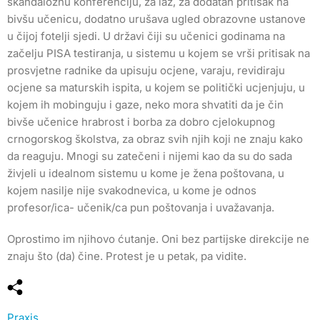
skandaloznu konferenciju, za laž, za dodatan pritisak na
bivšu učenicu, dodatno urušava ugled obrazovne ustanove
u čijoj fotelji sjedi. U državi čiji su učenici godinama na
začelju PISA testiranja, u sistemu u kojem se vrši pritisak na
prosvjetne radnike da upisuju ocjene, varaju, revidiraju
ocjene sa maturskih ispita, u kojem se politički ucjenjuju, u
kojem ih mobinguju i gaze, neko mora shvatiti da je čin
bivše učenice hrabrost i borba za dobro cjelokupnog
crnogorskog školstva, za obraz svih njih koji ne znaju kako
da reaguju. Mnogi su zatečeni i nijemi kao da su do sada
živjeli u idealnom sistemu u kome je žena poštovana, u
kojem nasilje nije svakodnevica, u kome je odnos
profesor/ica- učenik/ca pun poštovanja i uvažavanja.
Oprostimo im njihovo ćutanje. Oni bez partijske direkcije ne
znaju što (da) čine. Protest je u petak, pa vidite.
Praxis