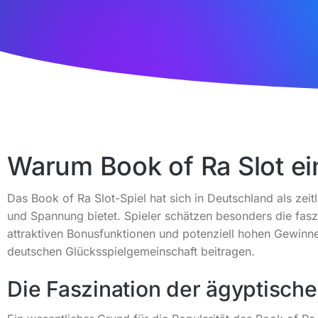
Warum Book of Ra Slot ein
Das Book of Ra Slot-Spiel hat sich in Deutschland als zeit
und Spannung bietet. Spieler schätzen besonders die faszi
attraktiven Bonusfunktionen und potenziell hohen Gewinnen
deutschen Glücksspielgemeinschaft beitragen.
Die Faszination der ägyptisch