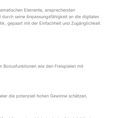
 thematischen Elemente, ansprechenden
d durch seine Anpassungsfähigkeit an die digitalen
tik, gepaart mit der Einfachheit und Zugänglichkeit
n Bonusfunktionen wie den Freispielen mit
pieler die potenziell hohen Gewinne schätzen.