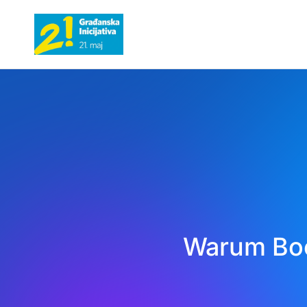
Warum Book