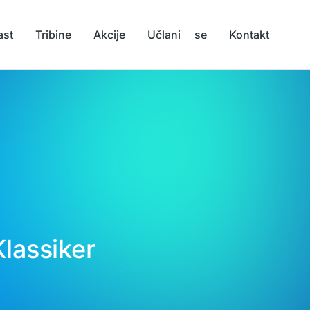
ast
Tribine
Akcije
Učlani se
Kontakt
Klassiker