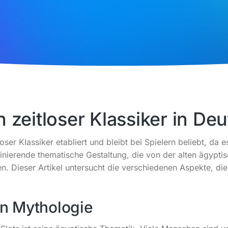
 zeitloser Klassiker in Deu
loser Klassiker etabliert und bleibt bei Spielern beliebt, d
nierende thematische Gestaltung, die von der alten ägyptisch
. Dieser Artikel untersucht die verschiedenen Aspekte, die
en Mythologie