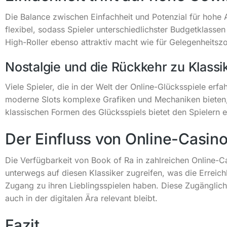
Die Balance zwischen Einfachheit und Potenzial für hohe 
flexibel, sodass Spieler unterschiedlichster Budgetklass
High-Roller ebenso attraktiv macht wie für Gelegenheits
Nostalgie und die Rückkehr zu Klassi
Viele Spieler, die in der Welt der Online-Glücksspiele erf
moderne Slots komplexe Grafiken und Mechaniken bieten, z
klassischen Formen des Glücksspiels bietet den Spielern
Der Einfluss von Online-Casin
Die Verfügbarkeit von Book of Ra in zahlreichen Online-C
unterwegs auf diesen Klassiker zugreifen, was die Erreic
Zugang zu ihren Lieblingsspielen haben. Diese Zugänglichk
auch in der digitalen Ära relevant bleibt.
Fazit