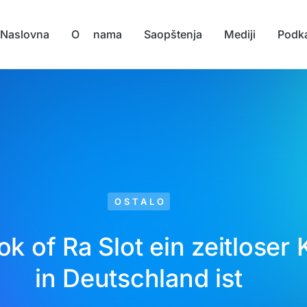
Naslovna
O nama
Saopštenja
Mediji
Podk
OSTALO
 of Ra Slot ein zeitloser 
in Deutschland ist