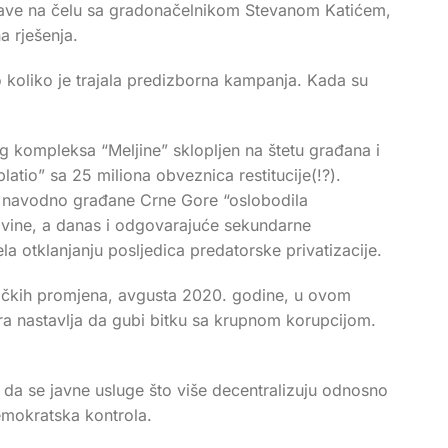
prave na čelu sa gradonačelnikom Stevanom Katićem,
a rješenja.
ko koliko je trajala predizborna kampanja. Kada su
kompleksa “Meljine” sklopljen na štetu građana i
atio” sa 25 miliona obveznica restitucije(!?).
je navodno građane Crne Gore “oslobodila
imovine, a danas i odgovarajuće sekundarne
la otklanjanju posljedica predatorske privatizacije.
itičkih promjena, avgusta 2020. godine, u ovom
Gora nastavlja da gubi bitku sa krupnom korupcijom.
e da se javne usluge što više decentralizuju odnosno
emokratska kontrola.