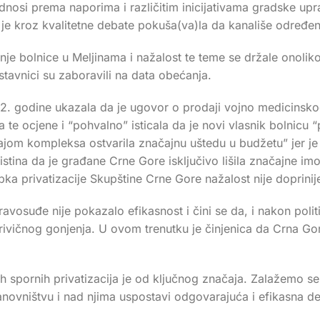
odnosi prema naporima i različitim inicijativama gradske u
 je kroz kvalitetne debate pokuša(va)la da kanališe određen
anje bolnice u Meljinama i nažalost te teme se držale onoli
stavnici su zaboravili na data obećanja.
godine ukazala da je ugovor o prodaji vojno medicinskog 
e ocjene i “pohvalno” isticala da je novi vlasnik bolnicu “pl
dajom kompleksa ostvarila značajnu uštedu u budžetu” jer 
la istina da je građane Crne Gore isključivo lišila značajne 
ka privatizacije Skupštine Crne Gore nažalost nije doprinije
avosuđe nije pokazalo efikasnost i čini se da, i nakon pol
ju krivičnog gonjenja. U ovom trenutku je činjenica da Crna 
ih spornih privatizacija je od ključnog značaja. Zalažemo s
tanovništvu i nad njima uspostavi odgovarajuća i efikasna d