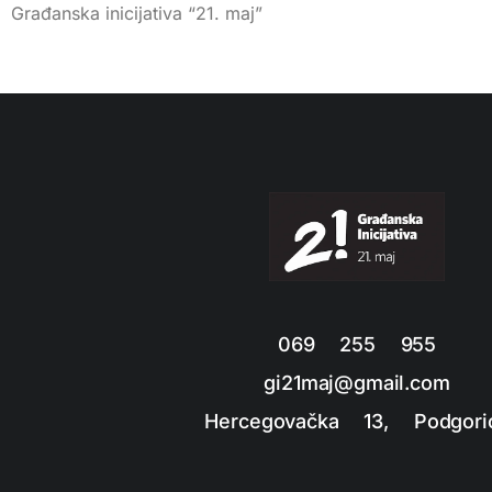
Građanska inicijativa “21. maj”
069 255 955
gi21maj@gmail.com
Hercegovačka 13, Podgori