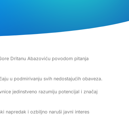
e Gore Dritanu Abazoviću povodom pitanja
čaju u podmirivanju svih nedostajućih obaveza.
vnice jedinstveno razumiju potencijal i značaj
i napredak i ozbiljno naruši javni interes