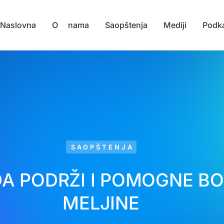
Naslovna
O nama
Saopštenja
Mediji
Podk
SAOPŠTENJA
A PODRŽI I POMOGNE B
MELJINE