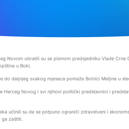
Herceg Novom obratili su se pismom predsjedniku Vlade Crn
opština u Boki.
re do daljnjeg svakog mjeseca pomaže Bolnici Meljine u ste
e Herceg Novog i svi njihovi politički predstavnici i predsta
ka učinili su da se potpuno ograniči zdravstveni i ekonomsk
ga zaštiti.