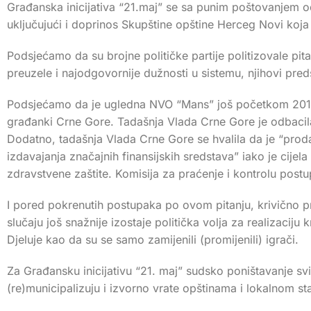
Građanska inicijativa “21.maj” se sa punim poštovanjem 
uključujući i doprinos Skupštine opštine Herceg Novi koja
Podsjećamo da su brojne političke partije politizovale pit
preuzele i najodgovornije dužnosti u sistemu, njihovi pred
Podsjećamo da je ugledna NVO “Mans” još početkom 2012. 
građanki Crne Gore. Tadašnja Vlada Crne Gore je odbacila t
Dodatno, tadašnja Vlada Crne Gore se hvalila da je “pro
izdavajanja značajnih finansijskih sredstava” iako je cije
zdravstvene zaštite. Komisija za praćenje i kontrolu postup
I pored pokrenutih postupaka po ovom pitanju, krivično pr
slučaju još snažnije izostaje politička volja za realizaci
Djeluje kao da su se samo zamijenili (promijenili) igrači.
Za Građansku inicijativu “21. maj” sudsko poništavanje sv
(re)municipalizuju i izvorno vrate opštinama i lokalnom s