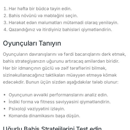
Hər həftə bir büdcə təyin edin.
Bahis növünü və məbləğini seçin.
Hərəkət edən məlumatları mütəmadi olaraq yeniləyin.
Qazandığınız və itirdiyiniz bahisləri qiymətləndirin.
Oyunçuları Tanıyın
Oyunçuların davranışlarını və fərdi bacarıqlarını dərk etmək,
bahis strategiyanızın uğurunu artıracaq amilərdən biridir.
Hər bir idmançının güclü və zəif tərəflərini bilmək,
sizinəkullanacağınız taktikaları müəyyən etməyə kömək
edəcəkdir. Bunun üçün sizdən aşağıdakılar tələb olunur:
Oyunçunun əvvəlki performanslarını analiz edin.
İndiki forma və fitness səviyyəsini qiymətləndirin.
Psixoloji vəziyyətini izləyin.
Komanda dinamikasını başa düşün.
Uğurlu Bahis Stratejilərini Test edin