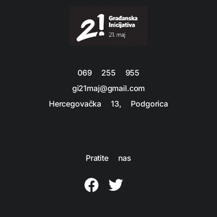
069 255 955
gi21maj@gmail.com
Hercegovačka 13, Podgorica
Pratite nas