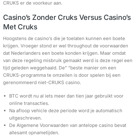
CRUKS er de voorkeur aan.
Casino’s Zonder Cruks Versus Casino’s
Met Cruks
Hoogstens de casino’s die je toelaten kunnen een boete
krijgen. Vroeger stond er wel throughout de voorwaarden
dat Nederlanders een boete konden krijgen. Maar omdat
van deze regeling misbruik gemaakt werd is deze regel een
tijd geleden weggehaald. De” “beste manier om een
CRUKS-programma te omzeilen is door spelen bij een
gerenommeerd niet-CRUKS casino.
BTC wordt nu al iets meer dan tien jaar gebruikt voor
online transacties.
Na afloop vehicle deze periode word je automatisch
uitgeschreven.
De Algemene Voorwaarden van antelope casino bevat
allesamt opnametijden.