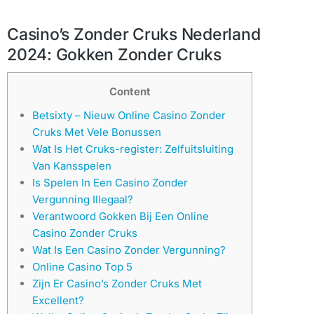
Casino’s Zonder Cruks Nederland
2024: Gokken Zonder Cruks
Content
Betsixty – Nieuw Online Casino Zonder
Cruks Met Vele Bonussen
Wat Is Het Cruks-register: Zelfuitsluiting
Van Kansspelen
Is Spelen In Een Casino Zonder
Vergunning Illegaal?
Verantwoord Gokken Bij Een Online
Casino Zonder Cruks
Wat Is Een Casino Zonder Vergunning?
Online Casino Top 5
Zijn Er Casino’s Zonder Cruks Met
Excellent?