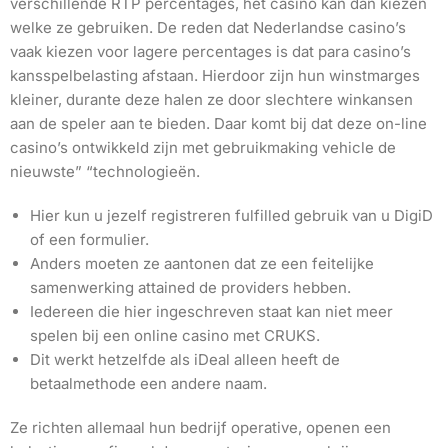
verschillende RTP percentages, het casino kan dan kiezen
welke ze gebruiken. De reden dat Nederlandse casino’s
vaak kiezen voor lagere percentages is dat para casino’s
kansspelbelasting afstaan. Hierdoor zijn hun winstmarges
kleiner, durante deze halen ze door slechtere winkansen
aan de speler aan te bieden. Daar komt bij dat deze on-line
casino’s ontwikkeld zijn met gebruikmaking vehicle de
nieuwste” “technologieën.
Hier kun u jezelf registreren fulfilled gebruik van u DigiD
of een formulier.
Anders moeten ze aantonen dat ze een feitelijke
samenwerking attained de providers hebben.
Iedereen die hier ingeschreven staat kan niet meer
spelen bij een online casino met CRUKS.
Dit werkt hetzelfde als iDeal alleen heeft de
betaalmethode een andere naam.
Ze richten allemaal hun bedrijf operative, openen een