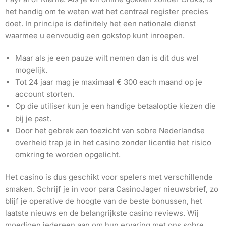
het handig om te weten wat het centraal register precies
doet. In principe is definitely het een nationale dienst
waarmee u eenvoudig een gokstop kunt inroepen.
Maar als je een pauze wilt nemen dan is dit dus wel
mogelijk.
Tot 24 jaar mag je maximaal € 300 each maand op je
account storten.
Op die utiliser kun je een handige betaaloptie kiezen die
bij je past.
Door het gebrek aan toezicht van sobre Nederlandse
overheid trap je in het casino zonder licentie het risico
omkring te worden opgelicht.
Het casino is dus geschikt voor spelers met verschillende
smaken. Schrijf je in voor para CasinoJager nieuwsbrief, zo
blijf je operative de hoogte van de beste bonussen, het
laatste nieuws en de belangrijkste casino reviews. Wij
moedigen iedereen aan om hun ervaring met ons sobre