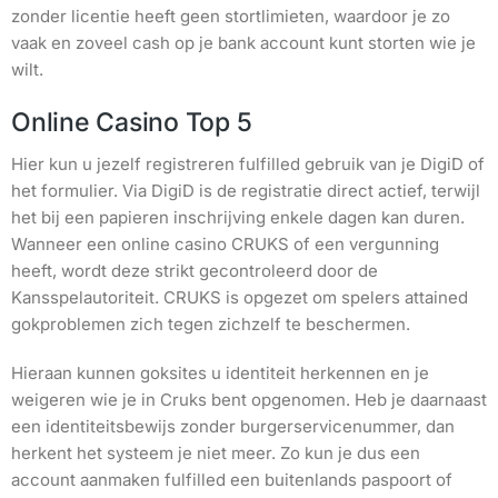
zonder licentie heeft geen stortlimieten, waardoor je zo
vaak en zoveel cash op je bank account kunt storten wie je
wilt.
Online Casino Top 5
Hier kun u jezelf registreren fulfilled gebruik van je DigiD of
het formulier. Via DigiD is de registratie direct actief, terwijl
het bij een papieren inschrijving enkele dagen kan duren.
Wanneer een online casino CRUKS of een vergunning
heeft, wordt deze strikt gecontroleerd door de
Kansspelautoriteit. CRUKS is opgezet om spelers attained
gokproblemen zich tegen zichzelf te beschermen.
Hieraan kunnen goksites u identiteit herkennen en je
weigeren wie je in Cruks bent opgenomen. Heb je daarnaast
een identiteitsbewijs zonder burgerservicenummer, dan
herkent het systeem je niet meer. Zo kun je dus een
account aanmaken fulfilled een buitenlands paspoort of