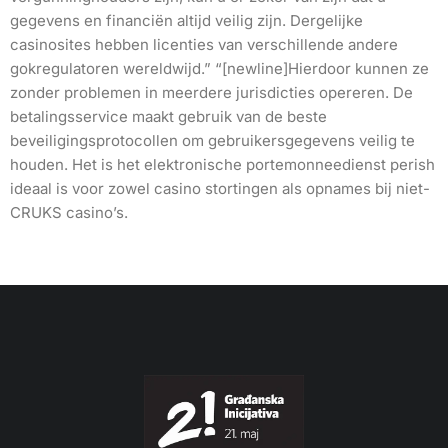
gegevens en financiën altijd veilig zijn. Dergelijke
casinosites hebben licenties van verschillende andere
gokregulatoren wereldwijd.” “[newline]Hierdoor kunnen ze
zonder problemen in meerdere jurisdicties opereren. De
betalingsservice maakt gebruik van de beste
beveiligingsprotocollen om gebruikersgegevens veilig te
houden. Het is het elektronische portemonneedienst perish
ideaal is voor zowel casino stortingen als opnames bij niet-
CRUKS casino’s.