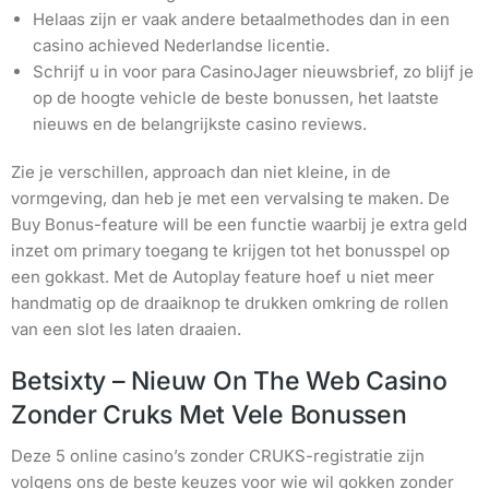
Helaas zijn er vaak andere betaalmethodes dan in een
casino achieved Nederlandse licentie.
Schrijf u in voor para CasinoJager nieuwsbrief, zo blijf je
op de hoogte vehicle de beste bonussen, het laatste
nieuws en de belangrijkste casino reviews.
Zie je verschillen, approach dan niet kleine, in de
vormgeving, dan heb je met een vervalsing te maken. De
Buy Bonus-feature will be een functie waarbij je extra geld
inzet om primary toegang te krijgen tot het bonusspel op
een gokkast. Met de Autoplay feature hoef u niet meer
handmatig op de draaiknop te drukken omkring de rollen
van een slot les laten draaien.
Betsixty – Nieuw On The Web Casino
Zonder Cruks Met Vele Bonussen
Deze 5 online casino’s zonder CRUKS-registratie zijn
volgens ons de beste keuzes voor wie wil gokken zonder