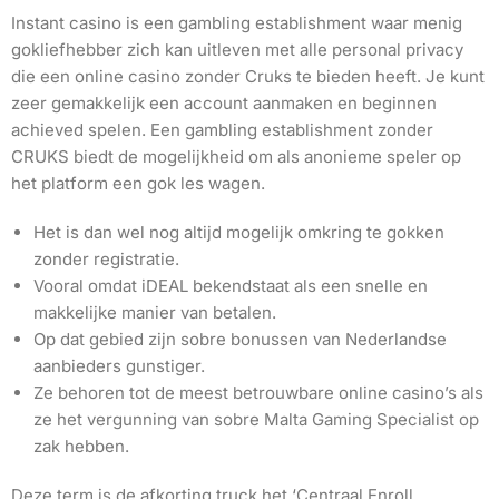
Instant casino is een gambling establishment waar menig
gokliefhebber zich kan uitleven met alle personal privacy
die een online casino zonder Cruks te bieden heeft. Je kunt
zeer gemakkelijk een account aanmaken en beginnen
achieved spelen. Een gambling establishment zonder
CRUKS biedt de mogelijkheid om als anonieme speler op
het platform een gok les wagen.
Het is dan wel nog altijd mogelijk omkring te gokken
zonder registratie.
Vooral omdat iDEAL bekendstaat als een snelle en
makkelijke manier van betalen.
Op dat gebied zijn sobre bonussen van Nederlandse
aanbieders gunstiger.
Ze behoren tot de meest betrouwbare online casino’s als
ze het vergunning van sobre Malta Gaming Specialist op
zak hebben.
Deze term is de afkorting truck het ‘Centraal Enroll