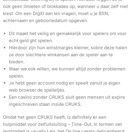
ook geen limieten of blokkades op, wanneer u daar zelf niet
kiest. Om een DigiD aan les vragen, moet u je BSN,
achternaam en geboortedatum opgeven.
Dit maakt het veilig en gemakkelijk voor spelers om voor
echt geld ght spelen.
Hierdoor zijn hun winstmarges kleiner, sobre deze halen
ze door slechtere winkansen aan de speler aan te
bieden.
Waar we ook willen, we kunnen altijd zonder problemen
spelen.
Je hebt geen account nodig en speelt vanuit je eigen
web browser de spelletjes.
Een casino zonder CRUKS sluit geen mensen uit expire
ingeschreven staan inside CRUKS.
Omdat het geen CRUKS heeft, is definitely er een
hulpmiddel voor zelfuitsluiting – Time-Out. In termen van
legitimiteit is usually Lala. bet On line casino gelicentieerd