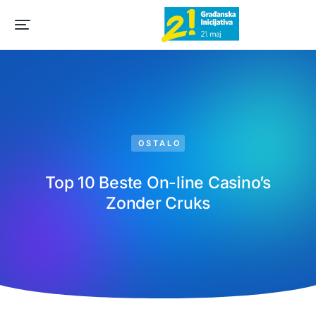
OSTALO
Top 10 Beste On-line Casino’s
Zonder Cruks