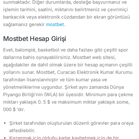
sunmaktadır. Diğer durumlarda, desteğe başvurmanız ve
işlemin tarihini, saatini, miktarını belirtmeniz ve çevrimiçi
bankacılık veya elektronik cüzdandan bir ekran görüntüsü
sağlamanız gerekir
mostbet
.
Mostbet Hesap Girişi
Evet, balompié, basketbol ve daha fazlası gibi çeşitli spor
dallarına bahis oynayabilirsiniz. Mostbet web sitesi,
aşağıdakiler de dahil olmak üzere bir hesap açmanın çeşitli
yollarını sunar. Mostbet, Curacao Elektronik Kumar Kurumu
tarafından lisanslanmıştır ve tüm kumar yasa ve
yönetmeliklerine uygundur. Şirket aynı zamanda Dünya
Piyango Birliği’nin (WLA) bir üyesidir. Minimum para çekme
miktarı yaklaşık 0. 5 $ ve maksimum miktar yaklaşık some,
000 $ ‘dır.
Şirket tarafından oluşturulan düzenli görevler para oraya
atfedilebilir.
Kazanmak için olduğu kadar kaybetmek için de bir