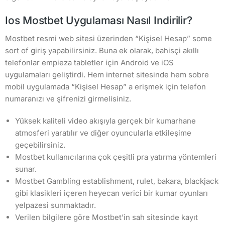
Ios Mostbet Uygulaması Nasıl Indirilir?
Mostbet resmi web sitesi üzerinden “Kişisel Hesap” some
sort of giriş yapabilirsiniz. Buna ek olarak, bahisçi akıllı
telefonlar empieza tabletler için Android ve iOS
uygulamaları geliştirdi. Hem internet sitesinde hem sobre
mobil uygulamada “Kişisel Hesap” a erişmek için telefon
numaranızı ve şifrenizi girmelisiniz.
Yüksek kaliteli video akışıyla gerçek bir kumarhane
atmosferi yaratılır ve diğer oyuncularla etkileşime
geçebilirsiniz.
Mostbet kullanıcılarına çok çeşitli pra yatırma yöntemleri
sunar.
Mostbet Gambling establishment, rulet, bakara, blackjack
gibi klasikleri içeren heyecan verici bir kumar oyunları
yelpazesi sunmaktadır.
Verilen bilgilere göre Mostbet’in sah sitesinde kayıt