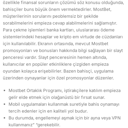
özellikle finansal sorunların çözümü söz konusu olduğunda,
bahisçiler buns büyük önem vermektedirler. MostBet,
müşterilerinin sorularını peoblemsiz bir şekilde
sorabilmelerini empieza cevap alabilmelerini sağlamıştır.
Para çekme işlemleri banka kartları, uluslararası ödeme
sistemlerindeki hesaplar ve kripto em virtude de cüzdanları
için kullanılabilir. Ekranın ortasında, mevcut Mostbet
promosyonları ve bonusları hakkında bilgi sağlayan bir slayt
penceresi vardır. Slayt penceresinin hemen altında,
kullanıcılar en popüler etkinliklere çizgiden empieza
oyundan kolayca erişebilirler. Bazen bahisçi, uygulama
üzerinden oynayanlar için özel promosyonlar düzenler.
Mostbet Ortaklık Programı, iştirakçilere katılım empieza
gelir elde etmek için olağanüstü bir fırsat sunar.
Mobil uygulamaları kullanmak suretiyle bahis oynamayı
tercih edenler için en kaliteli yol budur.
Bu durumda, engellemeyi aşmak için bir ayna veya VPN
kullanmanız” “gerekebilir.