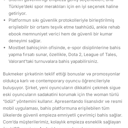
Türkiye’deki spor meraklıları için en iyi seçenek haline
getiriyor.
Platformun sıkı güvenlik protokolleriyle birleştirilmiş
erişilebilir bir ortamı teşvik etme taahhüdü, ankle rehab
ebook memnuniyet verici hem de güvenli bir kumar
deneyimi sağlar.
Mostbet bahisçinin ofisinde, e-spor disiplinlerine bahis
yapma fırsatı sunar, özellikle, Dota 2, League of Tales,
Valorant’taki turnuvalara bahis yapabilirsiniz.
Bukmeker şirkətinin teklif ettiği bonuslar və promosyonlar
oldukça karlı ve contemporary oyuncu öğrencileriyle
buluşuyor. Şirket, yeni oyuncuların dikkatini çekmek sigue
eski oyuncuların sadakatini korumak için the woman türlü
“ödül” yöntemini kullanır. Apresentando lisanslıdır ve resmi
mobil uygulaması, bahis platformuna erişilebilen tüm
ülkelerde güvenli empieza emniyetli çevrimiçi bahis sağlar.
Com’da müşterilerimiz, kolaylık empieza esneklik sağlayan