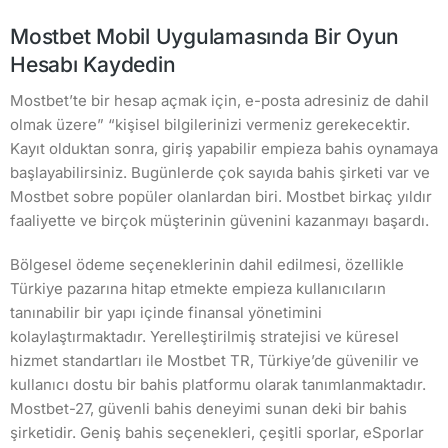
Mostbet Mobil Uygulamasında Bir Oyun
Hesabı Kaydedin
Mostbet’te bir hesap açmak için, e-posta adresiniz de dahil
olmak üzere” “kişisel bilgilerinizi vermeniz gerekecektir.
Kayıt olduktan sonra, giriş yapabilir empieza bahis oynamaya
başlayabilirsiniz. Bugünlerde çok sayıda bahis şirketi var ve
Mostbet sobre popüler olanlardan biri. Mostbet birkaç yıldır
faaliyette ve birçok müşterinin güvenini kazanmayı başardı.
Bölgesel ödeme seçeneklerinin dahil edilmesi, özellikle
Türkiye pazarına hitap etmekte empieza kullanıcıların
tanınabilir bir yapı içinde finansal yönetimini
kolaylaştırmaktadır. Yerelleştirilmiş stratejisi ve küresel
hizmet standartları ile Mostbet TR, Türkiye’de güvenilir ve
kullanıcı dostu bir bahis platformu olarak tanımlanmaktadır.
Mostbet-27, güvenli bahis deneyimi sunan deki bir bahis
şirketidir. Geniş bahis seçenekleri, çeşitli sporlar, eSporlar