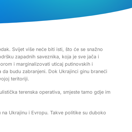
ak. Svijet više neće biti isti, što će se snažno
podršku zapadnih saveznika, koja je sve jača i
om i marginalizovati uticaj putinovskih i
eba da budu zabranjeni. Dok Ukrajinci ginu braneći
oj teritoriji.
listička terenska operativa, smjeste tamo gdje im
 na Ukrajinu i Evropu. Takve politike su duboko