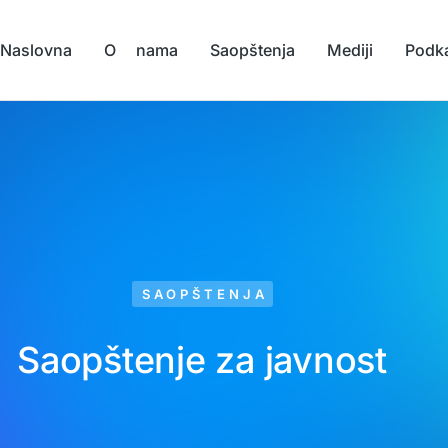
Naslovna
O nama
Saopštenja
Mediji
Podk
SAOPŠTENJA
Saopštenje za javnost