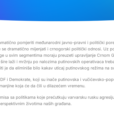
matično pomjeriti međunarodni javno-pravni i politički pored
e se dramatično mijenjati i crnogorski politički odnosi. Uz 
ge u svim segmentima moraju preuzeti upravljanje Crnom Gor
ji šire laži i mržnju po nalozima putinovskih operativaca tr
 je da eliminiše bilo kakav uticaj putinovskog režima na svoj
DF i Demokrate, koji su inače putinovska i vučićevsko-popu
e manjine koja će da čili u dilazećem vremenu.
isa sa politikama koje prećutkuju varvarsku rusku agresiju
perspektivnim životima naših građana.