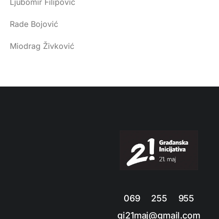
Ljubomir Filipović
Rade Bojović
Miodrag Živković
069 255 955
gi21maj@gmail.com