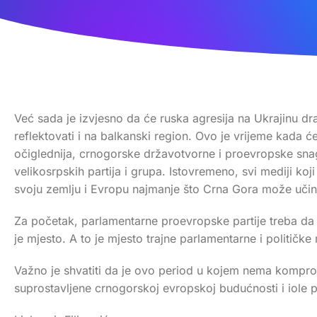
Već sada je izvjesno da će ruska agresija na Ukrajinu dra
reflektovati i na balkanski region. Ovo je vrijeme kada ć
očiglednija, crnogorske državotvorne i proevropske sna
velikosrpskih partija i grupa. Istovremeno, svi mediji ko
svoju zemlju i Evropu najmanje što Crna Gora može učiniti
Za početak, parlamentarne proevropske partije treba da 
je mjesto. A to je mjesto trajne parlamentarne i političk
Važno je shvatiti da je ovo period u kojem nema komprom
suprostavljene crnogorskoj evropskoj budućnosti i iole 