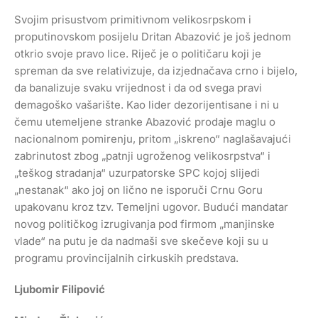
Svojim prisustvom primitivnom velikosrpskom i
proputinovskom posijelu Dritan Abazović je još jednom
otkrio svoje pravo lice. Riječ je o političaru koji je
spreman da sve relativizuje, da izjednačava crno i bijelo,
da banalizuje svaku vrijednost i da od svega pravi
demagoško vašarište. Kao lider dezorijentisane i ni u
čemu utemeljene stranke Abazović prodaje maglu o
nacionalnom pomirenju, pritom „iskreno“ naglašavajući
zabrinutost zbog „patnji ugroženog velikosrpstva“ i
„teškog stradanja“ uzurpatorske SPC kojoj slijedi
„nestanak“ ako joj on lično ne isporuči Crnu Goru
upakovanu kroz tzv. Temeljni ugovor. Budući mandatar
novog političkog izrugivanja pod firmom „manjinske
vlade“ na putu je da nadmaši sve skečeve koji su u
programu provincijalnih cirkuskih predstava.
Ljubomir Filipović