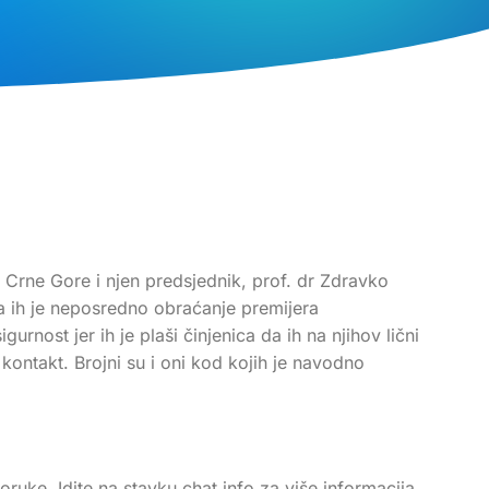
 Crne Gore i njen predsjednik, prof. dr Zdravko
da ih je neposredno obraćanje premijera
urnost jer ih je plaši činjenica da ih na njihov lični
kontakt. Brojni su i oni kod kojih je navodno
ruke. Idite na stavku chat info za više informacija