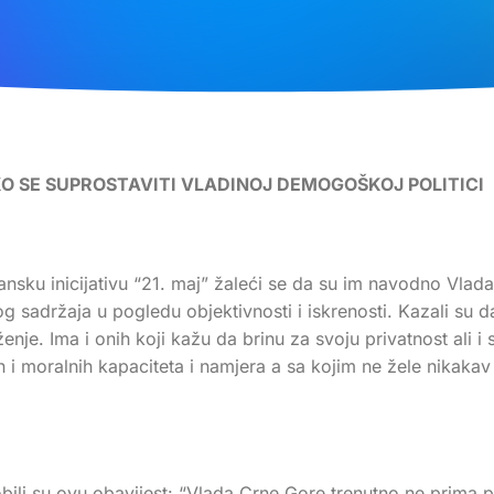
O SE SUPROSTAVITI VLADINOJ DEMOGOŠKOJ POLITICI
nsku inicijativu “21. maj” žaleći se da su im navodno Vlada
og sadržaja u pogledu objektivnosti i iskrenosti. Kazali su 
e. Ima i onih koji kažu da brinu za svoju privatnost ali i sig
 i moralnih kapaciteta i namjera a sa kojim ne žele nikakav 
ili su ovu obavijest: “Vlada Crne Gore trenutno ne prima po