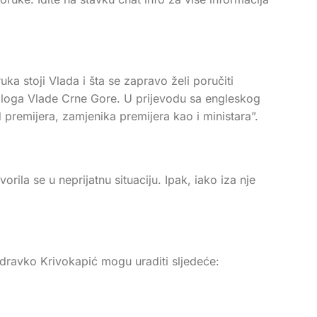
ka stoji Vlada i šta se zapravo želi poručiti
aloga Vlade Crne Gore. U prijevodu sa engleskog
d premijera, zamjenika premijera kao i ministara”.
ila se u neprijatnu situaciju. Ipak, iako iza nje
r Zdravko Krivokapić mogu uraditi sljedeće: