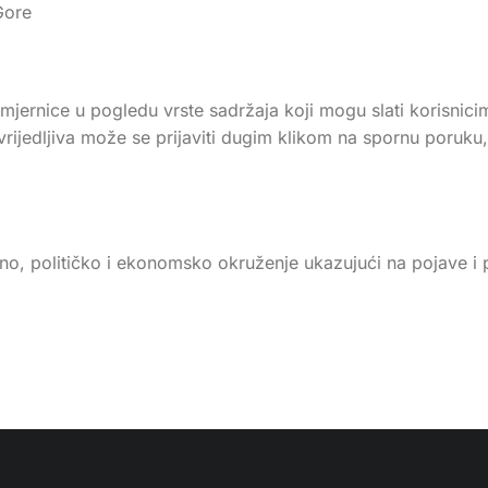
 Gore
e smjernice u pogledu vrste sadržaja koji mogu slati korisn
rijedljiva može se prijaviti dugim klikom na spornu poruku,
veno, političko i ekonomsko okruženje ukazujući na pojave 