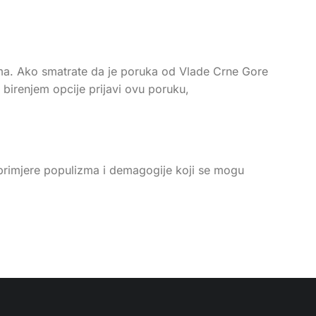
icima. Ako smatrate da je poruka od Vlade Crne Gore
 birenjem opcije prijavi ovu poruku,
i primjere populizma i demagogije koji se mogu