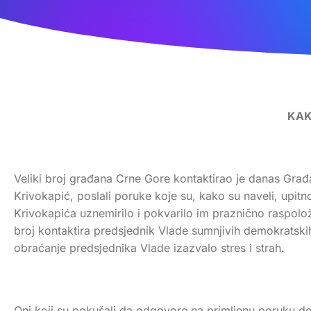
KAK
Veliki broj građana Crne Gore kontaktirao je danas Građa
Krivokapić, poslali poruke koje su, kako su naveli, upitn
Krivokapića uznemirilo i pokvarilo im praznično raspoloženj
broj kontaktira predsjednik Vlade sumnjivih demokratskih
obraćanje predsjednika Vlade izazvalo stres i strah.
Oni koji su pokušali da odgovore na primljenu poruku dob