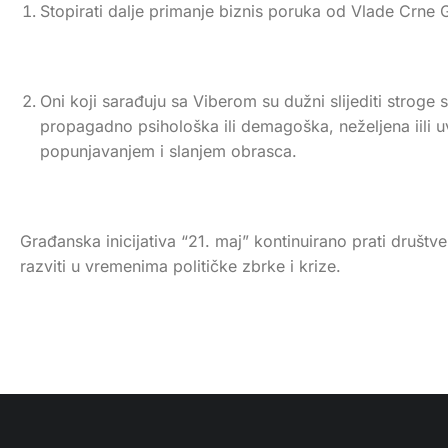
Stopirati dalje primanje biznis poruka od Vlade Crne
Oni koji sarađuju sa Viberom su dužni slijediti strog
propagadno psihološka ili demagoška, neželjena iili uv
popunjavanjem i slanjem obrasca.
Građanska inicijativa “21. maj” kontinuirano prati društ
razviti u vremenima političke zbrke i krize.