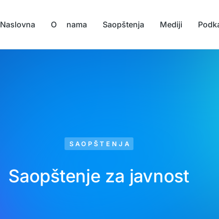
Naslovna
O nama
Saopštenja
Mediji
Podk
SAOPŠTENJA
Saopštenje za javnost