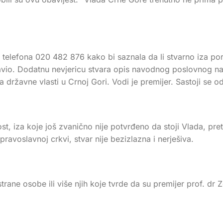
 telefona 020 482 876 kako bi saznala da li stvarno iza poru
avio. Dodatnu nevjericu stvara opis navodnog poslovnog n
 državne vlasti u Crnoj Gori. Vodi je premijer. Sastoji se o
iza koje još zvanično nije potvrđeno da stoji Vlada, pretvor
pravoslavnoj crkvi, stvar nije bezizlazna i nerješiva.
strane osobe ili više njih koje tvrde da su premijer prof. d