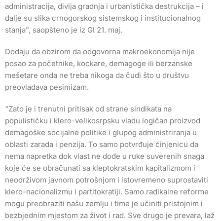
administracija, divlja gradnja i urbanistička destrukcija – i
dalje su slika crnogorskog sistemskog i institucionalnog
stanja”, saopšteno je iz GI 21. maj.
Dodaju da obzirom da odgovorna makroekonomija nije
posao za početnike, kockare, demagoge ili berzanske
mešetare onda ne treba nikoga da čudi što u društvu
preovladava pesimizam.
“Zato je i trenutni pritisak od strane sindikata na
populističku i klero-velikosrpsku vladu logičan proizvod
demagoške socijalne politike i glupog administriranja u
oblasti zarada i penzija. To samo potvrđuje činjenicu da
nema napretka dok vlast ne dođe u ruke suverenih snaga
koje će se obračunati sa kleptokratskim kapitalizmom i
neodrživom javnom potrošnjom i istovremeno suprostaviti
klero-nacionalizmu i partitokratiji. Samo radikalne reforme
mogu preobraziti našu zemlju i time je učiniti pristojnim i
bezbjednim mjestom za život i rad. Sve drugo je prevara, laž