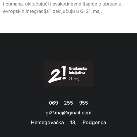
i obmana, uključujući i svakodnevne tlapnje o ubrzanju
evropskih integracija”, zaključuju u GI 21. maj.
069 255 955
gi21maj@gmail.com
Hercegovačka 13, Podgorica