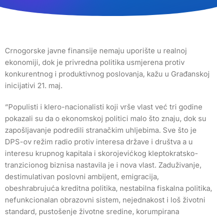
Crnogorske javne finansije nemaju uporište u realnoj
ekonomiji, dok je privredna politika usmjerena protiv
konkurentnog i produktivnog poslovanja, kažu u Građanskoj
inicijativi 21. maj.
“Populisti i klero-nacionalisti koji vrše vlast već tri godine
pokazali su da o ekonomskoj politici malo što znaju, dok su
zapošljavanje podredili stranačkim uhljebima. Sve što je
DPS-ov režim radio protiv interesa države i društva a u
interesu krupnog kapitala i skorojevićkog kleptokratsko-
tranzicionog biznisa nastavila je i nova vlast. Zaduživanje,
destimulativan poslovni ambijent, emigracija,
obeshrabrujuća kreditna politika, nestabilna fiskalna politika,
nefunkcionalan obrazovni sistem, nejednakost i loš životni
standard, pustošenje životne sredine, korumpirana