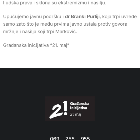
ljudska prava i sklona su ekstremizmu i nasilju.
Upućujemo javnu podršku i
dr Branki Purliji
, koja trpi uvrede
samo zato što je među prvima javno ustala protiv govora
mržnje i nasilja koji trpi Marković.
Građanska inicijativa “21. maj”
069 255 955