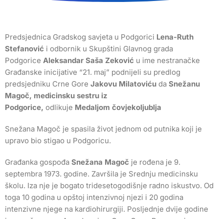
Predsjednica Gradskog savjeta u Podgorici
Lena-Ruth
Stefanović
i odbornik u Skupštini Glavnog grada
Podgorice
Aleksandar Saša Zeković
u ime nestranačke
Građanske inicijative “21. maj” podnijeli su predlog
predsjedniku Crne Gore
Jakovu Milatoviću
da
Snežanu
Magoč, medicinsku sestru iz
Podgorice,
odlikuje
Medaljom čovjekoljublja
Snežana Magoč je spasila život jednom od putnika koji je
upravo bio stigao u Podgoricu.
Građanka gospođa
Snežana Magoč
je rođena je 9.
septembra 1973. godine. Završila je Srednju medicinsku
školu. Iza nje je bogato tridesetogodišnje radno iskustvo. Od
toga 10 godina u opštoj intenzivnoj njezi i 20 godina
intenzivne njege na kardiohirurgiji. Posljednje dvije godine