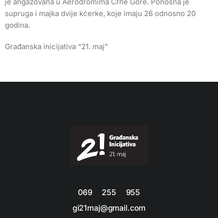
je angažovana u Aerodromima Crne Gore. Ponosna je
supruga i majka dvije kćerke, koje imaju 26 odnosno 20
godina.
Građanska inicijativa “21. maj”
069 255 955
gi21maj@gmail.com