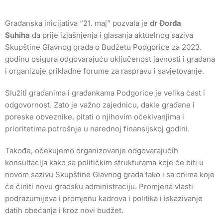
Građanska inicijativa “21. maj” pozvala je
dr Đorđa
Suhiha
da prije izjašnjenja i glasanja aktuelnog saziva
Skupštine Glavnog grada o Budžetu Podgorice za 2023.
godinu osigura odgovarajuću uključenost javnosti i građana
i organizuje prikladne forume za raspravu i savjetovanje.
Služiti građanima i građankama Podgorice je velika čast i
odgovornost. Zato je važno zajednicu, dakle građane i
poreske obveznike, pitati o njihovim očekivanjima i
prioritetima potrošnje u narednoj finansijskoj godini.
Takođe, očekujemo organizovanje odgovarajućih
konsultacija kako sa političkim strukturama koje će biti u
novom sazivu Skupštine Glavnog grada tako i sa onima koje
će činiti novu gradsku administraciju. Promjena vlasti
podrazumijeva i promjenu kadrova i politika i iskazivanje
datih obećanja i kroz novi budžet.