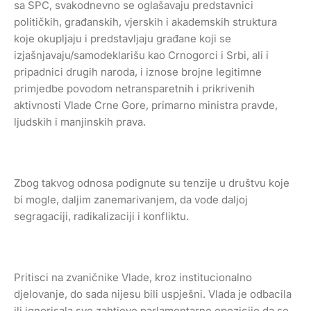
sa SPC, svakodnevno se oglašavaju predstavnici
političkih, građanskih, vjerskih i akademskih struktura
koje okupljaju i predstavljaju građane koji se
izjašnjavaju/samodeklarišu kao Crnogorci i Srbi, ali i
pripadnici drugih naroda, i iznose brojne legitimne
primjedbe povodom netransparetnih i prikrivenih
aktivnosti Vlade Crne Gore, primarno ministra pravde,
ljudskih i manjinskih prava.
Zbog takvog odnosa podignute su tenzije u društvu koje
bi mogle, daljim zanemarivanjem, da vode daljoj
segragaciji, radikalizaciji i konfliktu.
Pritisci na zvaničnike Vlade, kroz institucionalno
djelovanje, do sada nijesu bili uspješni. Vlada je odbacila
ili ignorisala sve zahtjeve parlamentarne opozicije da se