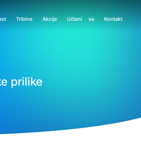
ast
Tribine
Akcije
Učlani se
Kontakt
e prilike