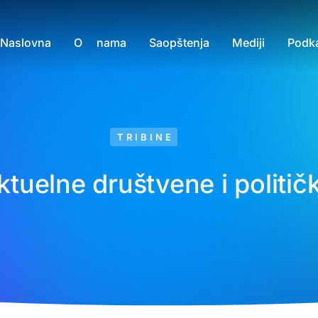
Naslovna
O nama
Saopštenja
Mediji
Podk
TRIBINE
tuelne društvene i političk