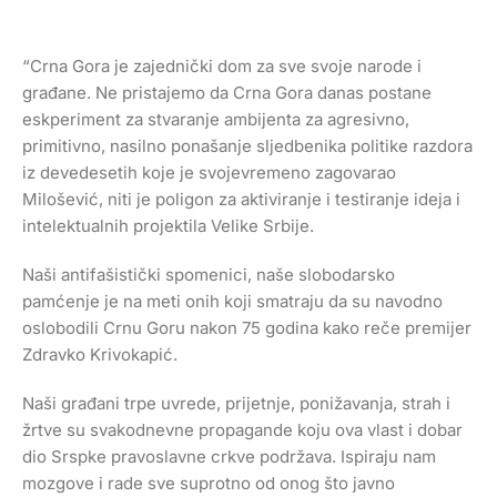
“Crna Gora je zajednički dom za sve svoje narode i
građane. Ne pristajemo da Crna Gora danas postane
eskperiment za stvaranje ambijenta za agresivno,
primitivno, nasilno ponašanje sljedbenika politike razdora
iz devedesetih koje je svojevremeno zagovarao
Milošević, niti je poligon za aktiviranje i testiranje ideja i
intelektualnih projektila Velike Srbije.
Naši antifašistički spomenici, naše slobodarsko
pamćenje je na meti onih koji smatraju da su navodno
oslobodili Crnu Goru nakon 75 godina kako reče premijer
Zdravko Krivokapić.
Naši građani trpe uvrede, prijetnje, ponižavanja, strah i
žrtve su svakodnevne propagande koju ova vlast i dobar
dio Srspke pravoslavne crkve podržava. Ispiraju nam
mozgove i rade sve suprotno od onog što javno