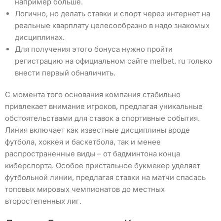
например больше.
Логично, но делать ставки и спорт через интернет на
реальные кварплату целесообразно в надо знакомых
дисциплинах.
Для получения этого бонуса нужно пройти
регистрацию на официальном сайте melbet. ru только
внести первый обналичить.
С момента того основания компания стабильно
привлекает внимание игроков, предлагая уникальные
обстоятельствами для ставок а спортивные события.
Линия включает как известные дисциплины вроде
футбола, хоккея и баскетбола, так и менее
распространенные виды – от бадминтона конца
киберспорта. Особое пристальное букмекер уделяет
футбольной линии, предлагая ставки на матчи спасась
топовых мировых чемпионатов до местных
второстепенных лиг.