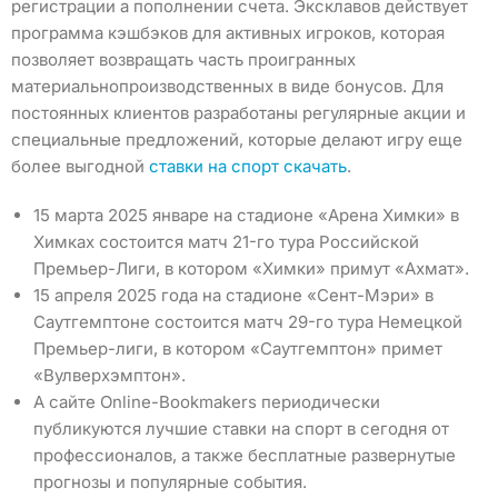
регистрации а пополнении счета. Эксклавов действует
программа кэшбэков для активных игроков, которая
позволяет возвращать часть проигранных
материальнопроизводственных в виде бонусов. Для
постоянных клиентов разработаны регулярные акции и
специальные предложений, которые делают игру еще
более выгодной
ставки на спорт скачать
.
15 марта 2025 январе на стадионе «Арена Химки» в
Химках состоится матч 21-го тура Российской
Премьер-Лиги, в котором «Химки» примут «Ахмат».
15 апреля 2025 года на стадионе «Сент-Мэри» в
Саутгемптоне состоится матч 29-го тура Немецкой
Премьер-лиги, в котором «Саутгемптон» примет
«Вулверхэмптон».
А сайте Online-Bookmakers периодически
публикуются лучшие ставки на спорт в сегодня от
профессионалов, а также бесплатные развернутые
прогнозы и популярные события.