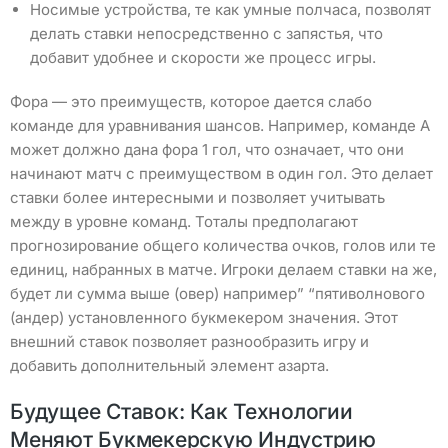
Носимые устройства, те как умные полчаса, позволят
делать ставки непосредственно с запястья, что
добавит удобнее и скорости же процесс игры.
Фора — это преимуществ, которое дается слабо
команде для уравнивания шансов. Например, команде А
может должно дана фора 1 гол, что означает, что они
начинают матч с преимуществом в один гол. Это делает
ставки более интересными и позволяет учитывать
между в уровне команд. Тоталы предполагают
прогнозирование общего количества очков, голов или те
единиц, набранных в матче. Игроки делаем ставки на же,
будет ли сумма выше (овер) например” “пятиволнового
(андер) установленного букмекером значения. Этот
внешний ставок позволяет разнообразить игру и
добавить дополнительный элемент азарта.
Будущее Ставок: Как Технологии
Меняют Букмекерскую Индустрию