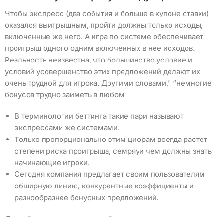
Чтобы экспресс (два события и больше в купоне ставки)
оказался выигрышным, пройти должны только исходы,
включенные же него. А игра по системе обеспечивает
проигрыш одного одним включенных в нее исходов.
Реальность неизвестна, что большинство условие и
условий усовершенство этих предложений делают их
очень трудной для игрока. Другими словами,” “немногие
бонусов трудно заиметь в любом
В терминологии беттинга такие пари называют
экспрессами же системами.
Только пропорционально этим цифрам всегда растет
степени риска проигрыша, семряуи чем должны знать
начинающие игроки.
Сегодня компания предлагает своим пользователям
обширную линию, конкурентные коэффициенты и
разнообразнее бонусных предложений.