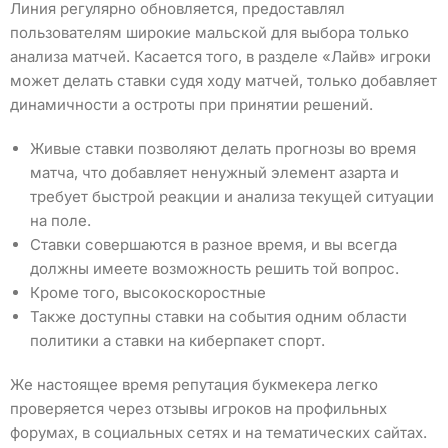
Линия регулярно обновляется, предоставлял
пользователям широкие мальской для выбора только
анализа матчей. Касается того, в разделе «Лайв» игроки
может делать ставки судя ходу матчей, только добавляет
динамичности а остроты при принятии решений.
Живые ставки позволяют делать прогнозы во время
матча, что добавляет ненужный элемент азарта и
требует быстрой реакции и анализа текущей ситуации
на поле.
Ставки совершаются в разное время, и вы всегда
должны имеете возможность решить той вопрос.
Кроме того, высокоскоростные
Также доступны ставки на события одним области
политики а ставки на киберпакет спорт.
Же настоящее время репутация букмекера легко
проверяется через отзывы игроков на профильных
форумах, в социальных сетях и на тематических сайтах.