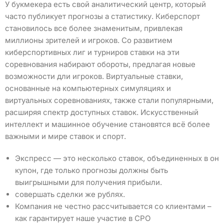
У букмекера есть свой аналитический центр, который
часто публикует прогнозы а статистику. Киберспорт
становилось все более знаменитым, привлекая
миллионы зрителей и игроков. Со развитием
киберспортивных лиг и турниров ставки на эти
соревнования набирают обороты, предлагая новые
возможности дли игроков. Виртуальные ставки,
основанные на компьютерных симуляциях и
виртуальных соревнованиях, также стали популярными,
расширяя спектр доступных ставок. Искусственный
интеллект и машинное обучение становятся всё более
важными и мире ставок и спорт.
Экспресс — это несколько ставок, объединенных в он
купон, где только прогнозы должны быть
выигрышными для получения прибыли.
совершать сделки же рублях.
Компания не честно рассчитывается со клиентами –
как гарантирует наше участие в СРО