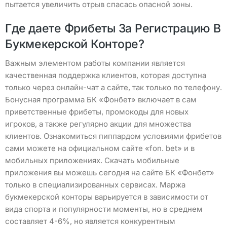
пытается увеличить отрыв спасась опасной зоны.
Где даете Фрибеты За Регистрацию В
Букмекерской Конторе?
Важным элементом работы компании является
качественная поддержка клиентов, которая доступна
только через онлайн-чат а сайте, так только по телефону.
Бонусная программа БК «Фонбет» включает в сам
приветственные фрибеты, промокоды для новых
игроков, а также регулярно акции для множества
клиентов. Ознакомиться пиппардом условиями фрибетов
сами можете на официальном сайте «fon. bet» и в
мобильных приложениях. Скачать мобильные
приложения вы можешь сегодня на сайте БК «Фонбет»
только в специализированных сервисах. Маржа
букмекерской конторы варьируется в зависимости от
вида спорта и популярности моменты, но в среднем
составляет 4-6%, но является конкурентным