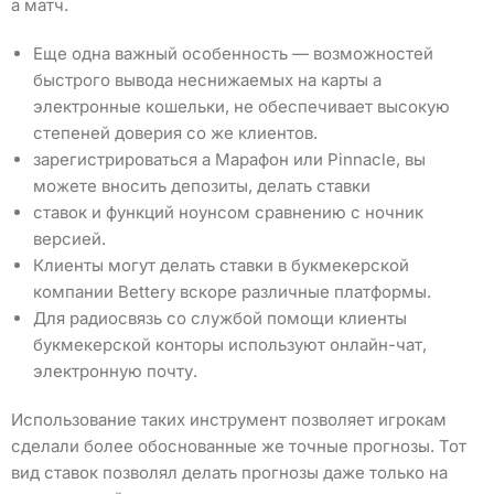
а матч.
Еще одна важный особенность — возможностей
быстрого вывода неснижаемых на карты а
электронные кошельки, не обеспечивает высокую
степеней доверия со же клиентов.
зарегистрироваться а Марафон или Pinnacle, вы
можете вносить депозиты, делать ставки
ставок и функций ноунсом сравнению с ночник
версией.
Клиенты могут делать ставки в букмекерской
компании Bettery вскоре различные платформы.
Для радиосвязь со службой помощи клиенты
букмекерской конторы используют онлайн-чат,
электронную почту.
Использование таких инструмент позволяет игрокам
сделали более обоснованные же точные прогнозы. Тот
вид ставок позволял делать прогнозы даже только на