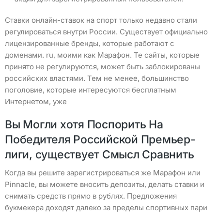
Ставки онлайн-ставок на спорт только недавно стали
регулироваться внутри России. Существует официально
лицензированные бренды, которые работают с
доменами. ru, моими как Марафон. Те сайты, которые
принято не регулируются, может быть заблокированы
российских властями. Тем не менее, большинство
поголовие, которые интересуются бесплатным
Интернетом, уже
Вы Могли хотя Поспорить На
Победителя Российской Премьер-
лиги, существует Смысл Сравнить
Когда вы решите зарегистрироваться же Марафон или
Pinnacle, вы можете вносить депозиты, делать ставки и
снимать средств прямо в рублях. Предложения
букмекера доходят далеко за пределы спортивных пари