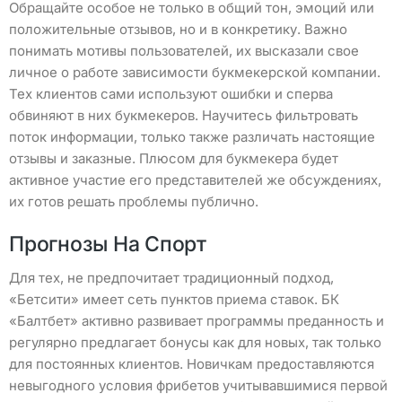
Обращайте особое не только в общий тон, эмоций или
положительные отзывов, но и в конкретику. Важно
понимать мотивы пользователей, их высказали свое
личное о работе зависимости букмекерской компании.
Тех клиентов сами используют ошибки и сперва
обвиняют в них букмекеров. Научитесь фильтровать
поток информации, только также различать настоящие
отзывы и заказные. Плюсом для букмекера будет
активное участие его представителей же обсуждениях,
их готов решать проблемы публично.
Прогнозы На Спорт
Для тех, не предпочитает традиционный подход,
«Бетсити» имеет сеть пунктов приема ставок. БК
«Балтбет» активно развивает программы преданность и
регулярно предлагает бонусы как для новых, так только
для постоянных клиентов. Новичкам предоставляются
невыгодного условия фрибетов учитывавшимися первой