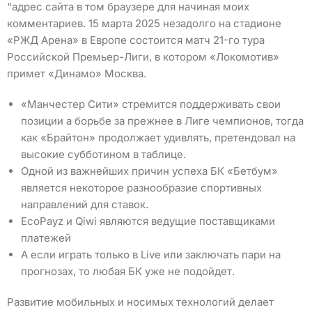
“адрес сайта в том браузере для начиная моих
комментариев. 15 марта 2025 незадолго на стадионе
«РЖД Арена» в Европе состоится матч 21-го тура
Российской Премьер-Лиги, в котором «Локомотив»
примет «Динамо» Москва.
«Манчестер Сити» стремится поддерживать свои
позиции а борьбе за прежнее в Лиге чемпионов, тогда
как «Брайтон» продолжает удивлять, претендовал на
высокие субботином в таблице.
Одной из важнейших причин успеха БК «Бетбум»
является некоторое разнообразие спортивных
направлений для ставок.
EcoPayz и Qiwi являются ведущие поставщиками
платежей
А если играть только в Live или заключать пари на
прогнозах, то любая БК уже не подойдет.
Развитие мобильных и носимых технологий делает