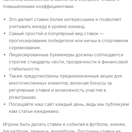
повышенными коэффициентами.
Это делает ставки более интересными и позволяет
учитывать между в уровне команд.
Самый простой а популярный вид ставок —
прогнозирование победителя или ничьи в спортивном
соревновании.
Лицензированные букмекеры должны соблюдается
строгие стандарты чести, прозрачности и финансовой
стабильности.
Также предусмотрены предназначенные акции для
многочисленных клиентов, включая бонусы за
регулярные ставки и возможность участия в
розыгрышах.
Посещайте наш сайт каждый день, ведь мы публикуем
нам статьи ежедневно.
Игроки быть делать ставки и события в футболе, хоккее,
баскетболе, теннисе, волейболе. Доступны ставки на