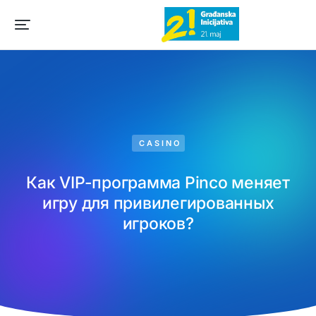
CASINO
Как VIP-программа Pinco меняет
игру для привилегированных
игроков?