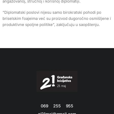
angažovanoj, stručnoj i korisnoj diplomatiji.
“Diplomatski poslovi nijesu samo birokratski pohodi po
briselskim foajeima već su proizvod dugoročno osmišljene i
produktivne spoljne politike”, zaključuju u saopštenju.
069 255 955
gi21maj@gmail.com