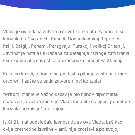
Vlada je ovih dana zatvorila devet konzulata. Zatvoreni su
konzulati u Gvatemali, Kanadi, Dominikanskoj Republici,
Italiji, Belgiji, Panami, Paragvaju, Turskoj i Velikoj Britaniji.
Javnost je ostala uskraćena za detaljnije razloge zatvaranja
ovih konzulata, saopštila je Građanska inicijativa 21. maj.
Kako su kazali, jednako se postavlja pitanje zašto su i kada
otvoreni i zašto su sada zatvoreni ovi konzulati.
“Pritom, manje je važno kakav je bio njihov diplomatski
status ali je važno zašto je Vlada odlučila da ugasi pomenute
konzularne misije”, ocjenjuju.
Iz GI 21. maj podsjećaju javnost da se ova Vlada, baš kao i
dvije prethodne izvršne vlasti, nije proslavila po svojoj