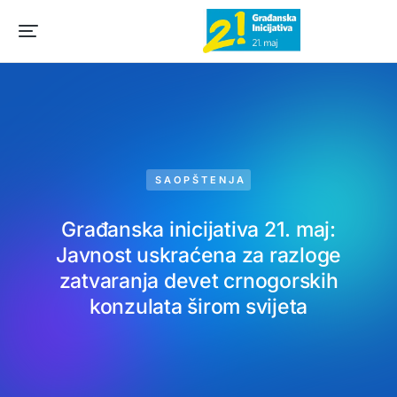
SAOPŠTENJA
Građanska inicijativa 21. maj:
Javnost uskraćena za razloge
zatvaranja devet crnogorskih
konzulata širom svijeta