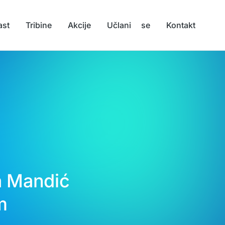
ast
Tribine
Akcije
Učlani se
Kontakt
a Mandić
m