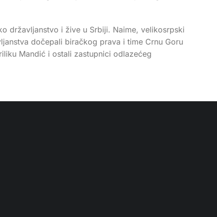
ko državljanstvo i žive u Srbiji. Naime, velikosrpski
avljanstva dočepali biračkog prava i time Crnu Goru
riliku Mandić i ostali zastupnici odlazećeg