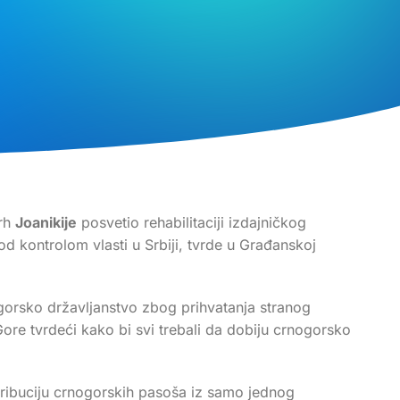
rh
Joanikije
posvetio rehabilitaciji izdajničkog
d kontrolom vlasti u Srbiji, tvrde u Građanskoj
ogorsko državljanstvo zbog prihvatanja stranog
ore tvrdeći kako bi svi trebali da dobiju crnogorsko
tribuciju crnogorskih pasoša iz samo jednog