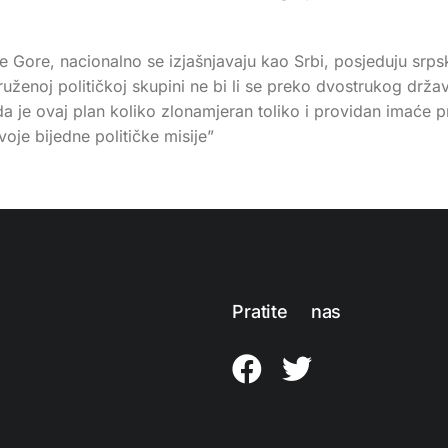
rne Gore, nacionalno se izjašnjavaju kao Srbi, posjeduju srps
druženoj političkoj skupini ne bi li se preko dvostrukog drž
da je ovaj plan koliko zlonamjeran toliko i providan imaće p
je bijedne političke misije”
Pratite nas