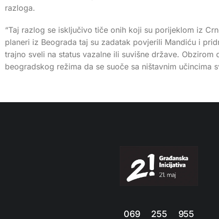
razloga.
“Taj razlog se isključivo tiče onih koji su porijeklom iz C
planeri iz Beograda taj su zadatak povjerili Mandiću i pri
trajno sveli na status vazalne ili suvišne države. Obzirom 
beogradskog režima da se suoče sa ništavnim učincima svo
069 255 955