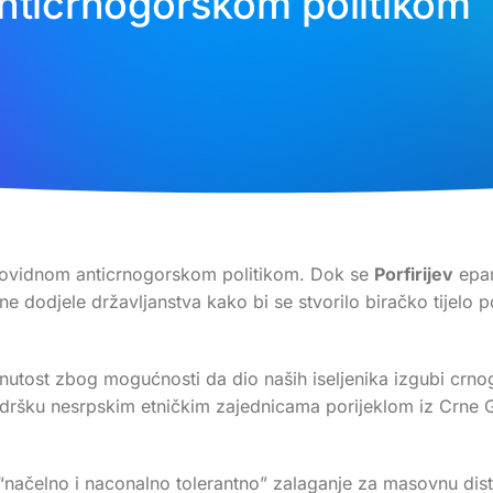
nticrnogorskom politikom
rovidnom anticrnogorskom politikom. Dok se
Porfirijev
epa
 dodjele državljanstva kako bi se stvorilo biračko tijelo po
inutost zbog mogućnosti da dio naših iseljenika izgubi crn
odršku nesrpskim etničkim zajednicama porijeklom iz Crne G
“načelno i naconalno tolerantno” zalaganje za masovnu dis