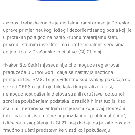
Javnost treba da zna da je digitalna transformacija Poreske
uprave primjer neukog, lošeg i dezorijentisanog posla koji je
u proteklih pola godine nanio krupnu materijalnu štetu
privredi, stranim investitorima i profesionalnim servisima,
ocijenili su iz Građanske inicijative (GI) 21. maj.
“Nakon što četiri mjeseca nije bilo moguće registrovati
preduzeće u Crnoj Gori i dalje se nastavlja haotična
primjena tzv. IRMS. To je evidentno kod svakog pokušaja da
se kod CRPS registruju bilo kakvi korporativni upisi,
nemogućnost gašenja djelova stranih društava, potpunoj
zbrci sa povlačenjem podataka iz različitih institucija, kao i
stalnim i netransparentnim izmjenama koje ovaj zlosrećni
informacioni sistem čine nepouzdanim i problematičnim”,
ističe se u saopštenju.Iz GI 21. maj dodaju da je zato postalo
“mučno slušati predstavnike vlasti koji pokušavaju