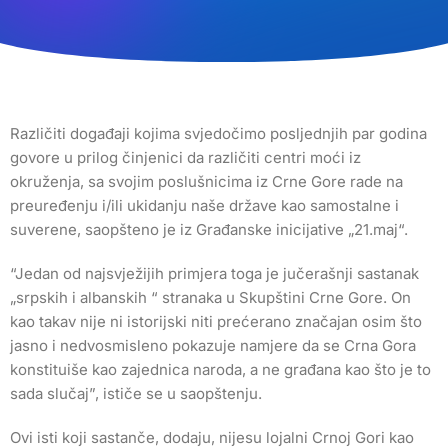
Različiti događaji kojima svjedočimo posljednjih par godina
govore u prilog činjenici da različiti centri moći iz
okruženja, sa svojim poslušnicima iz Crne Gore rade na
preuređenju i/ili ukidanju naše države kao samostalne i
suverene, saopšteno je iz Građanske inicijative „21.maj“.
“Jedan od najsvježijih primjera toga je jučerašnji sastanak
„srpskih i albanskih “ stranaka u Skupštini Crne Gore. On
kao takav nije ni istorijski niti prećerano značajan osim što
jasno i nedvosmisleno pokazuje namjere da se Crna Gora
konstituiše kao zajednica naroda, a ne građana kao što je to
sada slučaj”, ističe se u saopštenju.
Ovi isti koji sastanče, dodaju, nijesu lojalni Crnoj Gori kao