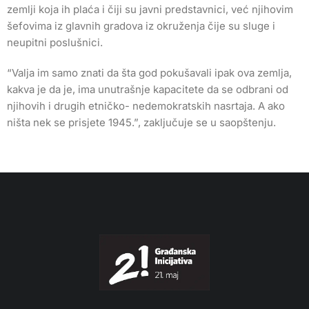
zemlji koja ih plaća i čiji su javni predstavnici, već njihovim
šefovima iz glavnih gradova iz okruženja čije su sluge i
neupitni poslušnici.
“Valja im samo znati da šta god pokušavali ipak ova zemlja,
kakva je da je, ima unutrašnje kapacitete da se odbrani od
njihovih i drugih etničko- nedemokratskih nasrtaja. A ako
ništa nek se prisjete 1945.”, zaključuje se u saopštenju.