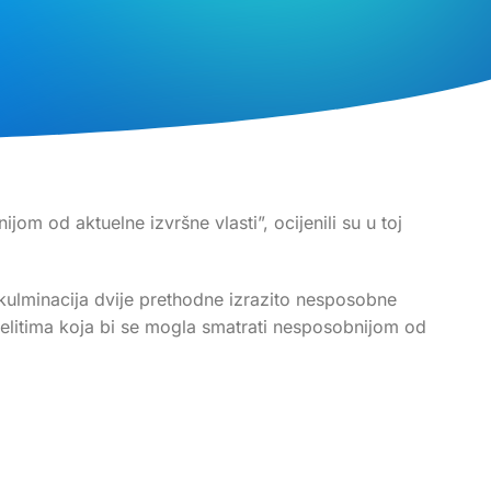
om od aktuelne izvršne vlasti”, ocijenili su u toj
 kulminacija dvije prethodne izrazito nesposobne
atelitima koja bi se mogla smatrati nesposobnijom od