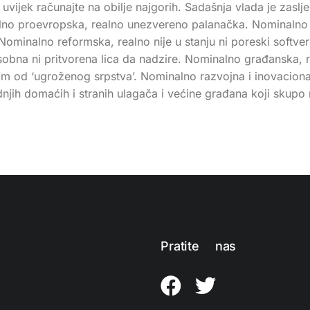
 uvijek računajte na obilje najgorih. Sadašnja vlada je zas
minalno proevropska, realno unezvereno palanačka. Nominaln
Nominalno reformska, realno nije u stanju ni poreski softver 
osobna ni pritvorena lica da nadzire. Nominalno građanska, 
m od ‘ugroženog srpstva’. Nominalno razvojna i inovaciona
njih domaćih i stranih ulagača i većine građana koji skupo 
Pratite nas