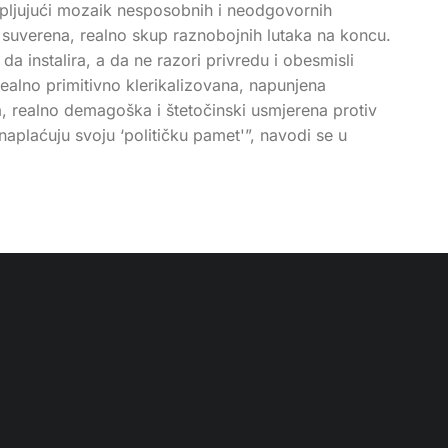
ljepljujući mozaik nesposobnih i neodgovornih
o suverena, realno skup raznobojnih lutaka na koncu.
da instalira, a da ne razori privredu i obesmisli
realno primitivno klerikalizovana, napunjena
, realno demagoška i štetočinski usmjerena protiv
naplaćuju svoju ‘političku pamet'”, navodi se u