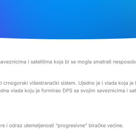
veznicima i satelitima koja bi se mogla smatrati nesposobnij
i crnogorski višestranački sistem. Ujedno je i vlada koja je
ijedna vlada koju je formirao DPS sa svojim saveznicima i s
re i odraz utemeljenosti “progresivne” biračke većine.