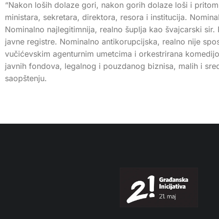
“Nakon loših dolaze gori, nakon gorih dolaze loši i pritom
ministara, sekretara, direktora, resora i institucija. No
Nominalno najlegitimnija, realno šuplja kao švajcarski sir. 
javne registre. Nominalno antikorupcijska, realno nije sp
vučićevskim agenturnim umetcima i orkestrirana komedijo
javnih fondova, legalnog i pouzdanog biznisa, malih i sred
saopštenju.