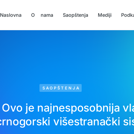
Naslovna
O nama
Saopštenja
Mediji
Podk
SAOPŠTENJA
: Ovo je najnesposobnija vl
crnogorski višestranački s