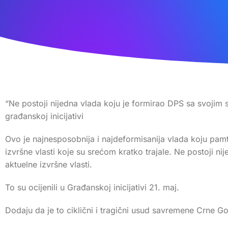
“Ne postoji nijedna vlada koju je formirao DPS sa svojim sa
građanskoj inicijativi
Ovo je najnesposobnija i najdeformisanija vlada koju pamt
izvršne vlasti koje su srećom kratko trajale. Ne postoji n
aktuelne izvršne vlasti.
To su ocijenili u Građanskoj inicijativi 21. maj.
Dodaju da je to ciklični i tragični usud savremene Crne Go