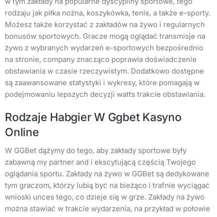
w tym zakłady na popularne dyscypliny sportowe, tego
rodzaju jak piłka nożna, koszykówka, tenis, a także e-sporty.
Możesz także korzystać z zakładów na żywo i regularnych
bonusów sportowych. Gracze mogą oglądać transmisje na
żywo z wybranych wydarzeń e-sportowych bezpośrednio
na stronie, company znacząco poprawia doświadczenie
obstawiania w czasie rzeczywistym. Dodatkowo dostępne
są zaawansowane statystyki i wykresy, które pomagają w
podejmowaniu lepszych decyzji watts trakcie obstawiania.
Rodzaje Habgier W Ggbet Kasyno
Online
W GGBet dążymy do tego, aby zakłady sportowe były
zabawną my partner and i ekscytującą częścią Twojego
oglądania sportu. Zakłady na żywo w GGBet są dedykowane
tym graczom, którzy lubią być na bieżąco i trafnie wyciągać
wnioski unces tego, co dzieje się w grze. Zakłady na żywo
można stawiać w trakcie wydarzenia, na przykład w połowie