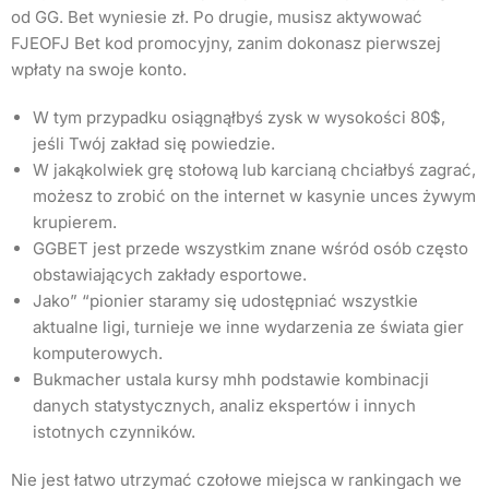
od GG. Bet wyniesie zł. Po drugie, musisz aktywować
FJEOFJ Bet kod promocyjny, zanim dokonasz pierwszej
wpłaty na swoje konto.
W tym przypadku osiągnąłbyś zysk w wysokości 80$,
jeśli Twój zakład się powiedzie.
W jakąkolwiek grę stołową lub karcianą chciałbyś zagrać,
możesz to zrobić on the internet w kasynie unces żywym
krupierem.
GGBET jest przede wszystkim znane wśród osób często
obstawiających zakłady esportowe.
Jako” “pionier staramy się udostępniać wszystkie
aktualne ligi, turnieje we inne wydarzenia ze świata gier
komputerowych.
Bukmacher ustala kursy mhh podstawie kombinacji
danych statystycznych, analiz ekspertów i innych
istotnych czynników.
Nie jest łatwo utrzymać czołowe miejsca w rankingach we