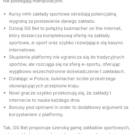
nie podlegają manipulacjom.
Kursy mhh zakłady sportowe określają potencjalną
wygraną za postawienie danego zakładu.
Dzisiaj GG Bet to potężny bukmacher on the internet,
który dostarcza kompleksową ofertę na zakłady
sportowe, e-sport oraz szybko rozwijające się kasyno
internetowe.
Skupienie platformy nie ogranicza się do tradycyjnych
sportów, ale rozciąga się na sferę e-sportu, oferując
wyjątkowo wszechstronne doświadczenie t zakładach.
Działając w Polsce, bukmacher ściśle przestrzega
obowiązujących przepisów kraju.
Nowi gracze szybko przekonują się, że zakłady t
internecie to nauka każdego dnia.
Bonusy pod opiniami in order to dodatkowy argument za
korzystaniem z platformy.
Tak, GG Bet proponuje szeroką gamę zakładów sportowych,