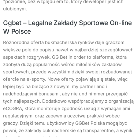
“poziomie, bez względu em to, który deweloper jest ich
ulubionym.
Ggbet – Legalne Zakłady Sportowe On-line
W Polsce
Różnorodna oferta bukmacherska rynków daje graczom
większe pole do popisu nawet w najbardziej szczegółowych
aspektach rozgrywek. GG Bet in order to platforma, która
zdobyła dużą popularność wśród miłośników zakładów
sportowych, przede wszystkim dzięki swojej rozbudowanej
ofercie na e-sporty. Nowe oferty pojawiają się stale, więc
lepiej być na bieżąco z nowymi my partner and i
nadchodzącymi bonusami, aby nie und nimmer przegapić
tych najlepszych. Dodatkowo współpracujemy z organizacją
eCOGRA, która monitoruje zgodność usług z wymaganiami
regulacyjnymi oraz zapewnia uczciwe praktyki wobec
graczy. Dzięki temu użytkownicy GGBet Polska mogą być
pewni, że zakłady bukmacherskie są transparentne, a wyniki