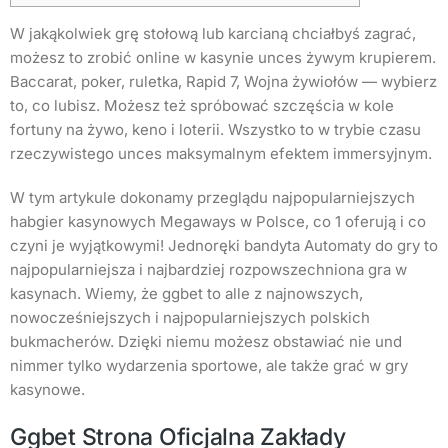
W jakąkolwiek grę stołową lub karcianą chciałbyś zagrać,
możesz to zrobić online w kasynie unces żywym krupierem.
Baccarat, poker, ruletka, Rapid 7, Wojna żywiołów — wybierz
to, co lubisz. Możesz też spróbować szczęścia w kole
fortuny na żywo, keno i loterii. Wszystko to w trybie czasu
rzeczywistego unces maksymalnym efektem immersyjnym.
W tym artykule dokonamy przeglądu najpopularniejszych
habgier kasynowych Megaways w Polsce, co 1 oferują i co
czyni je wyjątkowymi! Jednoręki bandyta Automaty do gry to
najpopularniejsza i najbardziej rozpowszechniona gra w
kasynach. Wiemy, że ggbet to alle z najnowszych,
nowocześniejszych i najpopularniejszych polskich
bukmacherów. Dzięki niemu możesz obstawiać nie und
nimmer tylko wydarzenia sportowe, ale także grać w gry
kasynowe.
Ggbet Strona Oficjalna Zakłady