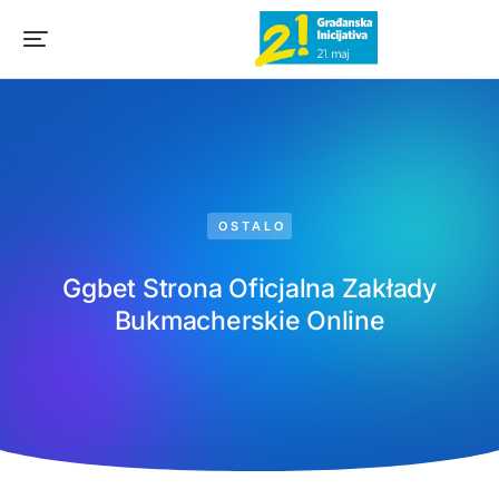
OSTALO
Ggbet Strona Oficjalna Zakłady
Bukmacherskie Online