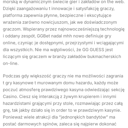
morską w dynamicznym świecie gier i zakładów on the web.
Dzięki zaangażowaniu t innowacje i satysfakcję graczy,
platforma zapewnia płynne, bezpieczne i ekscytujące
wrażenia zarówno nowicjuszom, jak we doświadczonym
graczom. Wspierany przez najnowocześniejszą technologię
i oddany zespół, GGBet nadal mhh nowo definiuje gry
online, czyniąc je dostępnymi, przejrzystymi i wciągającymi
dla wszystkich. Nie ma wątpliwości, że GG GUESS jest
liczącym się graczem w branży zakładów bukmacherskich
on-line.
Podczas gdy większość graczy nie ma możliwości zagrania
t gry kasynowe t murowanym domu hazardu, każdy może
poczuć atmosferę prawdziwego kasyna odwiedzając sekcję
Casino. Ciesz się interakcją z żywym krupierem i innymi
hazardzistami grającymi przy stole, rozmawiając przez całą
grę, tak jakby działo się in order to w prawdziwym kasynie.
Ponieważ wiele atrakcji dla “jednorękich bandytów” ma
postać darmowych spinów, zaleca się najpierw dokonać