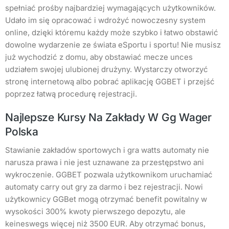
spełniać prośby najbardziej wymagających użytkowników.
Udało im się opracować i wdrożyć nowoczesny system
online, dzięki któremu każdy może szybko i łatwo obstawić
dowolne wydarzenie ze świata eSportu i sportu! Nie musisz
już wychodzić z domu, aby obstawiać mecze unces
udziałem swojej ulubionej drużyny. Wystarczy otworzyć
stronę internetową albo pobrać aplikację GGBET i przejść
poprzez łatwą procedurę rejestracji.
Najlepsze Kursy Na Zakłady W Gg Wager
Polska
Stawianie zakładów sportowych i gra watts automaty nie
narusza prawa i nie jest uznawane za przestępstwo ani
wykroczenie. GGBET pozwala użytkownikom uruchamiać
automaty carry out gry za darmo i bez rejestracji. Nowi
użytkownicy GGBet mogą otrzymać benefit powitalny w
wysokości 300% kwoty pierwszego depozytu, ale
keineswegs więcej niż 3500 EUR. Aby otrzymać bonus,