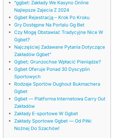
“ggbet: Zakłady We Kasyno Online
Najlepsze Zajecia Z 2024
Ggbet Rejestracją – Krok Po Kroku
Gry Dostępne Na Portalu Gg Bet
Czy Mogę Obstawiać Tradycyjne Nice W
Ggbet?
Najczęściej Zadawane Pytania Dotyczące
Zakładów Ggbet”
Ggbet; Grunzochse Wpłacić Pieniądze?
Ggbet Oferuje Ponad 30 Dyscyplin
Sportowych
Rodzaje Sportów Oughout Bukmachera
Ggbet
Ggbet — Platforma Internetowa Carry Out
Zakładów
Zakłady E-sportowe W Ggbet
Zakłady Sportowe Ggbet — Od Piłki
Nożnej Do Szachów!