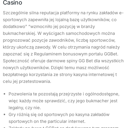
Casino
Szczególnie silna reputacja platformy na rynku zakładów e-
sportowych zapewniła jej lojalną bazę użytkowników, co
dodatkowo” “wzmocniło jej pozycję w branży
bukmacherskiej. W wyścigach samochodowych można
prognozować pozycje zawodników, liczbę sportowców,
którzy ukończą zawody. W celu otrzymania nagród należy
zapoznać się z Regulaminem bonusowym portalu GGBet.
Społeczność oferuje darmowe spiny GG Bet dla wszystkich
nowych użytkowników. Dzięki temu masz możliwość
bezpłatnego korzystania ze strony kasyna internetowej t
celu jej przetestowania.
Pozwolenia te pozostają przejrzyste i ogólnodostępne,
więc każdy może sprawdzić, czy jego bukmacher jest
legalny, czy nie.
Gry różnią się od sportowych po kasyna zakładów
sportowych on the particular internet.