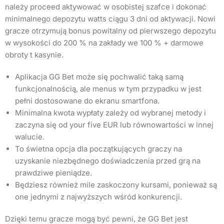
należy proceed aktywować w osobistej szafce i dokonać
minimalnego depozytu watts ciągu 3 dni od aktywacji. Nowi
gracze otrzymują bonus powitalny od pierwszego depozytu
w wysokości do 200 % na zakłady we 100 % + darmowe
obroty t kasynie.
Aplikacja GG Bet może się pochwalić taką samą
funkcjonalnością, ale menus w tym przypadku w jest
pełni dostosowane do ekranu smartfona.
Minimalna kwota wypłaty zależy od wybranej metody i
zaczyna się od your five EUR lub równowartości w innej
walucie.
To świetna opcja dla początkujących graczy na
uzyskanie niezbędnego doświadczenia przed grą na
prawdziwe pieniądze.
Będziesz również mile zaskoczony kursami, ponieważ są
one jednymi z najwyższych wśród konkurencji.
Dzięki temu gracze mogą być pewni, że GG Bet jest