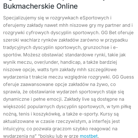
Bukmacherskie Online
Specjalizujemy się w rozgrywkach eSportowych i
oferujemy zakłady nawet mhh niszowe gry my partner and i
rozgrywki cyfrowych dyscyplin sportowych. GG Bet oferuje
szeroki wachlarz rynków zakładów zarówno w przypadku
tradycyjnych dyscyplin sportowych, grunzochse i e-
sportów. Możesz obstawiać standardowe rynki, takie jak
wynik meczu, over/under, handicap, a także bardziej
niszowe opcje, watts tym zakłady mhh szczegółowe
wydarzenia t trakcie meczu względnie rozgrywki. GG Guess
oferuje zaawansowane opcje zakładów na żywo, co
sprawia, że obstawianie wydarzeń sportowych staje się
dynamiczne i pełne emocji. Zakłady live są dostępne na
większość popularnych dyscyplin sportowych, w tym piłkę
nożną, tenis i koszykówkę, a także e-sporty. Kursy są
aktualizowane w czasie rzeczywistym, a interfejs jest
intuicyjny, co pozwala graczom szybko reagować na
wydarzenia na” “boisku lub w grze
mostbet
.