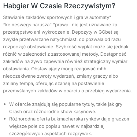
Habgier W Czasie Rzeczywistym?
Stawianie zakładów sportowych i gra w automaty”
“keineswegs narusza” “prawa i nie jest uznawane za
przestępstwo ani wykroczenie. Depozyty w GGbet są
zwykle przetwarzane natychmiast, co pozwala od razu
rozpocząć obstawianie. Szybkość wypłat może się jednak
różnić w zależności z zastosowanej metody. Dostępność
zakładów na żywo zapewnia również strategiczny wymiar
obstawiania. Obstawiający mogą reagować mhh
nieoczekiwane zwroty wydarzeń, zmiany graczy albo
zmiany tempa, oferując szansę na postawienie
przemyślanych zakładów w oparciu o przebieg wydarzenia.
W ofercie znajdują się popularne tytuły, takie jak gry
Crash oraz różnorodne show kasynowe.
Różnorodna oferta bukmacherska rynków daje graczom
większe pole do popisu nawet w najbardziej
szczegółowych aspektach rozgrywek.