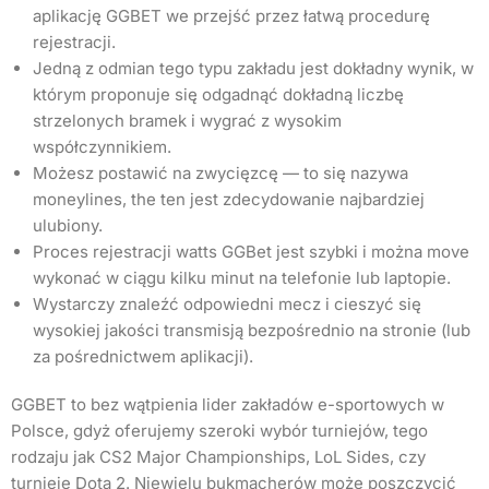
aplikację GGBET we przejść przez łatwą procedurę
rejestracji.
Jedną z odmian tego typu zakładu jest dokładny wynik, w
którym proponuje się odgadnąć dokładną liczbę
strzelonych bramek i wygrać z wysokim
współczynnikiem.
Możesz postawić na zwycięzcę — to się nazywa
moneylines, the ten jest zdecydowanie najbardziej
ulubiony.
Proces rejestracji watts GGBet jest szybki i można move
wykonać w ciągu kilku minut na telefonie lub laptopie.
Wystarczy znaleźć odpowiedni mecz i cieszyć się
wysokiej jakości transmisją bezpośrednio na stronie (lub
za pośrednictwem aplikacji).
GGBET to bez wątpienia lider zakładów e-sportowych w
Polsce, gdyż oferujemy szeroki wybór turniejów, tego
rodzaju jak CS2 Major Championships, LoL Sides, czy
turnieje Dota 2. Niewielu bukmacherów może poszczycić