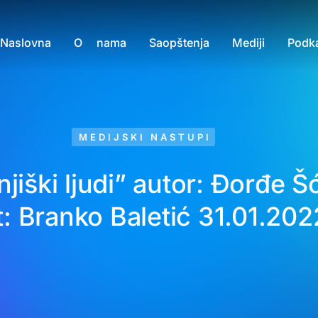
Naslovna
O nama
Saopštenja
Mediji
Podk
MEDIJSKI NASTUPI
njiški ljudi” autor: Đorđe Š
: Branko Baletić 31.01.202