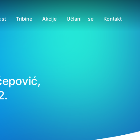
ast
Tribine
Akcije
Učlani se
Kontakt
ćepović,
2.