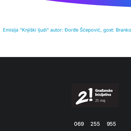
Emisija “Knjiški ljudi” autor: Đorđe Šćepović, gost: Brank
069 255 955