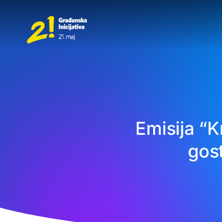
Emisija “K
gost