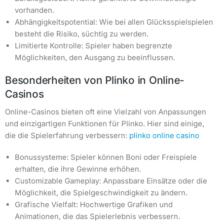
vorhanden.
Abhängigkeitspotential: Wie bei allen Glücksspielspielen
besteht die Risiko, süchtig zu werden.
Limitierte Kontrolle: Spieler haben begrenzte
Möglichkeiten, den Ausgang zu beeinflussen.
Besonderheiten von Plinko in Online-
Casinos
Online-Casinos bieten oft eine Vielzahl von Anpassungen
und einzigartigen Funktionen für Plinko. Hier sind einige,
die die Spielerfahrung verbessern:
plinko online casino
Bonussysteme: Spieler können Boni oder Freispiele
erhalten, die ihre Gewinne erhöhen.
Customizable Gameplay: Anpassbare Einsätze oder die
Möglichkeit, die Spielgeschwindigkeit zu ändern.
Grafische Vielfalt: Hochwertige Grafiken und
Animationen, die das Spielerlebnis verbessern.