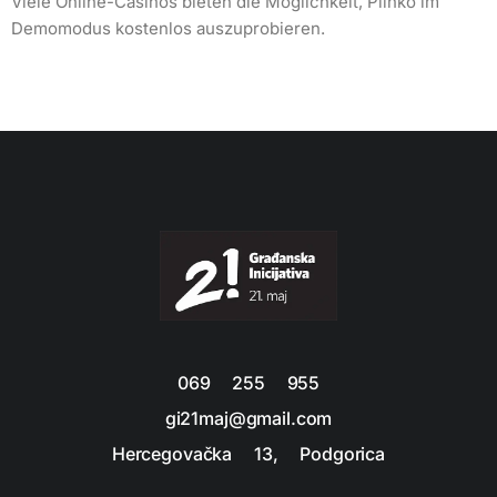
Viele Online-Casinos bieten die Möglichkeit, Plinko im
Demomodus kostenlos auszuprobieren.
069 255 955
gi21maj@gmail.com
Hercegovačka 13, Podgorica