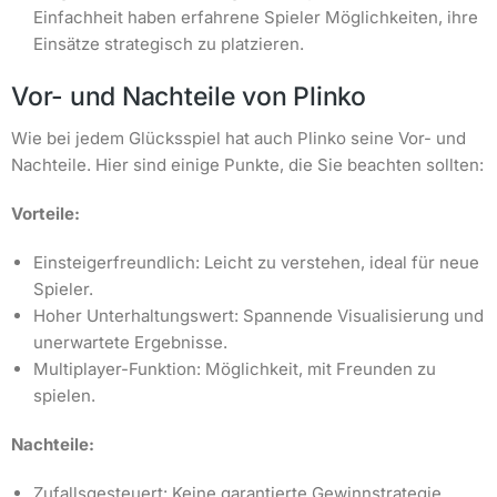
Einfachheit haben erfahrene Spieler Möglichkeiten, ihre
Einsätze strategisch zu platzieren.
Vor- und Nachteile von Plinko
Wie bei jedem Glücksspiel hat auch Plinko seine Vor- und
Nachteile. Hier sind einige Punkte, die Sie beachten sollten:
Vorteile:
Einsteigerfreundlich: Leicht zu verstehen, ideal für neue
Spieler.
Hoher Unterhaltungswert: Spannende Visualisierung und
unerwartete Ergebnisse.
Multiplayer-Funktion: Möglichkeit, mit Freunden zu
spielen.
Nachteile:
Zufallsgesteuert: Keine garantierte Gewinnstrategie