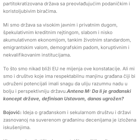
partitokratizovana država sa preovlađujućim podaničkim i
koristoljubivim biračima.
Mi smo država sa visokim javnim i privatnim dugom,
špekulativnim kreditnim rejtingom, slabom i nisko
akumulativnom ekonomijom, tankim životnim standardom,
emigrantskim valom, demografskim padom, koruptivnim i
nekvalifikovanim institucijama.
To što smo nikad bliži EU ne mijenja ove konstatacije. Ali mi
smo i društvo koje ima respektabilnu manjinu građana čiji bi
udruženi potencijali imali snagu da uliju razumnu nadu u
bolju i perspektivniju državu.
Antena M: Da li je građanski
koncept države, definisan Ustavom, danas ugrožen?
Bojović:
Ideja o građanskom i sekularnom društvu i državi
zasnovanoj na suverenom građaninu decenijama je izložena
iskušenjima.