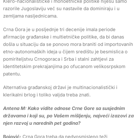
Klero-nacionalističke i monoetničke politike nijesu samo
razorile Jugoslaviju već su nastavile da dominiraju i u
zemljama nasljednicama.
Crna Gora je u posljednje tri decenije imala periode
afirmacije građanske i multietničke politike, da bi danas
došla u situaciju da se ponovo mora braniti od importovanih
etno-autonomaških ideja u čijem središtu je besmislica o
pomiriteljstvu Crnogoraca i Srba i stalni zahtjevi za
identitetskim prekrajanjima po ofucanom velikosrpskom
patentu.
Alternativa građanskoj državi je multinacionalistički i
klerikalni brlog i toliko valjda treba znati.
Antena M: Kako vidite odnose Crne Gore sa susjednim
državama i koji su, po Vašem mišljenju, najveći izazovi za
njen razvoj u narednih pet godina?
Bojović:
Crna Gora treba da nedvosmisleno teži