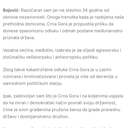
Bojović:
Razočaran sam jer ne slavimo 34 godine od
obnove nezavisnosti. Onoga trenutka kada je razbijena naša
prethodna domovina, Crna Gora je propustila priliku da
donese spasonosnu odluku i odmah postane međunarodno
priznata država.
Vazalna većina, međutim, izabrala je da slijedi agresorsku i
zločinačku velikosrpsku i antievropsku politiku.
Zbog takve katastrofalne odluke Crna Gora je u cjelini
ruinirana i kriminalizovana i provela je više od decenije u
vanrednom političkom stanju.
Ipak, zadovoljan sam što je Crna Gora i na koljenima uspjela
da na miran i demokratski način povrati svoju državnost,
čime je svim građanima pružena šansa da grade pravednu
državu i dostojanstveno društvo.