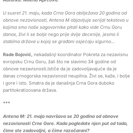
U susret 21. maju, kada Crna Gora obilježava 20 godina od
obnove nezavisnosti, Antena M objavljuje serijal tekstova u
kojima smo naše sagovornike pitali kako vide Crnu Goru
danas, živi li se bolje nego prije dvije decenije, jesmo li
stabilna država u kojoj se građani osjećaju sigurno…
Rade Bojović,
nekadašnji koordinator Pokreta za nezavisnu
evropsku Crnu Goru, žali što ne slavimo 34 godine od
obnove nezavisnosti.Ističe da je zadovoljavajuće da je
danas crnogorska nezavisnost neupitna. Živi se, kaže, i bolje
i gore i isto. Smatra da je današnja Crna Gora duboko
partitokratizovana država.
***
Antena M: 21. maja navršava se 20 godina od obnove
nezavisnosti Crne Gore. Kada pogledate njen put od tada,
čime ste zadovoljni, a čime razočarani?