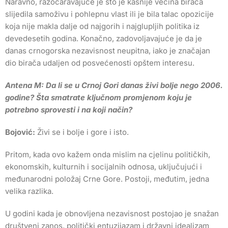
Naravno, razočaravajuće je što je kasnije većina birača
slijedila samoživu i pohlepnu vlast ili je bila talac opozicije
koja nije makla dalje od najgorih i najglupljih politika iz
devedesetih godina. Konačno, zadovoljavajuće je da je
danas crnogorska nezavisnost neupitna, iako je značajan
dio birača udaljen od posvećenosti opštem interesu.
Antena M: Da li se u Crnoj Gori danas živi bolje nego 2006.
godine? Šta smatrate ključnom promjenom koju je
potrebno sprovesti i na koji način?
Bojović:
Živi se i bolje i gore i isto.
Pritom, kada ovo kažem onda mislim na cjelinu političkih,
ekonomskih, kulturnih i socijalnih odnosa, uključujući i
međunarodni položaj Crne Gore. Postoji, međutim, jedna
velika razlika.
U godini kada je obnovljena nezavisnost postojao je snažan
društveni zanos, politički entuzijazam i državni idealizam