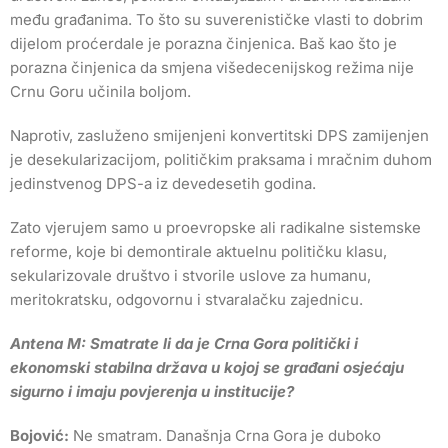
među građanima. To što su suverenističke vlasti to dobrim
dijelom proćerdale je porazna činjenica. Baš kao što je
porazna činjenica da smjena višedecenijskog režima nije
Crnu Goru učinila boljom.
Naprotiv, zasluženo smijenjeni konvertitski DPS zamijenjen
je desekularizacijom, političkim praksama i mračnim duhom
jedinstvenog DPS-a iz devedesetih godina.
Zato vjerujem samo u proevropske ali radikalne sistemske
reforme, koje bi demontirale aktuelnu političku klasu,
sekularizovale društvo i stvorile uslove za humanu,
meritokratsku, odgovornu i stvaralačku zajednicu.
Antena M: Smatrate li da je Crna Gora politički i
ekonomski stabilna država u kojoj se građani osjećaju
sigurno i imaju povjerenja u institucije?
Bojović:
Ne smatram. Današnja Crna Gora je duboko