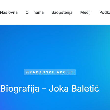
Naslovna
O nama
Saopštenja
Mediji
Podk
GRAĐANSKE AKCIJE
Biografija – Joka Baletić