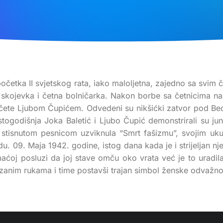
četka II svjetskog rata, iako maloljetna, zajedno sa svim č
e skojevka i četna bolničarka. Nakon borbe sa četnicima na
 čete Ljubom Čupićem. Odvedeni su nikšićki zatvor pod B
aestogodišnja Joka Baletić i Ljubo Čupić demonstrirali su 
tisnutom pesnicom uzviknula “Smrt fašizmu”, svojim ukup
. 09. Maja 1942. godine, istog dana kada je i strijeljan nj
ćoj posluzi da joj stave omču oko vrata već je to uradila s
zanim rukama i time postavši trajan simbol ženske odvažnost