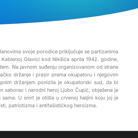
lanovima svoje porodice priključuje se partizanima
 Kablenoj Glavici kod Nikšića aprila 1942. godine,
edem. Na javnom suđenju organizovanom od strane
junačko držanje i prezir prema okupatoru i njegovim
nim držanjem ponizila je okupatorski sud, da bi
en saborac i narodni heroj Ljubo Čupić, obješena je
ama. U smrt je otišla u crvenoj haljini koju joj je
i, patriotizma i antifašističkog heroizma.