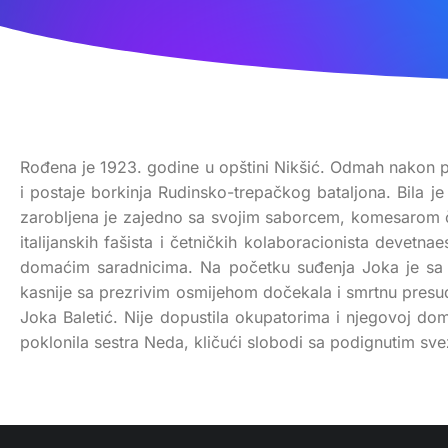
Rođena je 1923. godine u opštini Nikšić. Odmah nakon po
i postaje borkinja Rudinsko-trepačkog bataljona. Bila j
zarobljena je zajedno sa svojim saborcem, komesarom
italijanskih fašista i četničkih kolaboracionista devetn
domaćim saradnicima. Na početku suđenja Joka je sa s
kasnije sa prezrivim osmijehom dočekala i smrtnu presudu
Joka Baletić. Nije dopustila okupatorima i njegovoj doma
poklonila sestra Neda, kličući slobodi sa podignutim sve