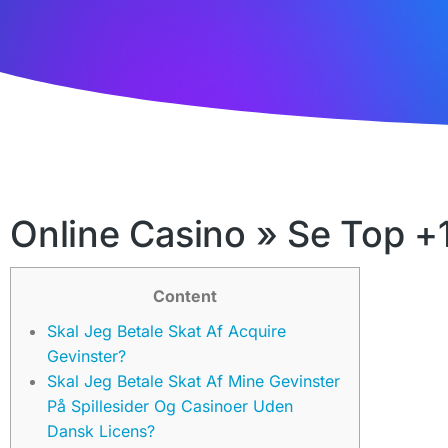
Online Casino » Se Top +
Content
Skal Jeg Betale Skat Af Acquire
Gevinster?
Skal Jeg Betale Skat Af Mine Gevinster
På Spillesider Og Casinoer Uden
Dansk Licens?