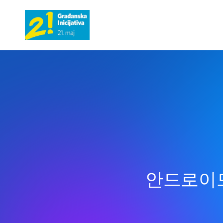
안드로이드