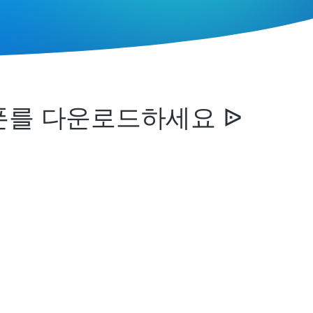
 아이폰를 다운로드하세요 ᐉ