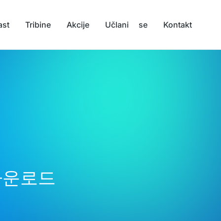
ast
Tribine
Akcije
Učlani se
Kontakt
 다운로드