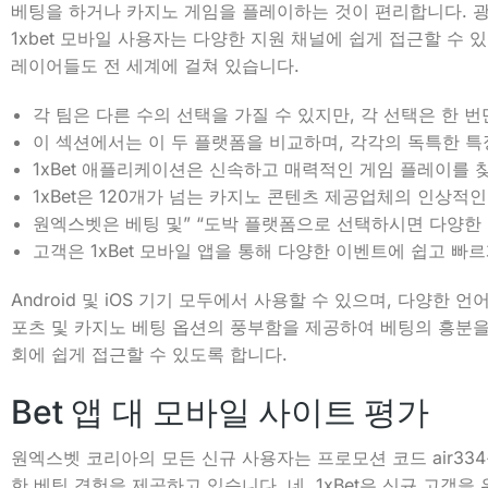
베팅을 하거나 카지노 게임을 플레이하는 것이 편리합니다. 광
1xbet 모바일 사용자는 다양한 지원 채널에 쉽게 접근할 수 
레이어들도 전 세계에 걸쳐 있습니다.
각 팀은 다른 수의 선택을 가질 수 있지만, 각 선택은 한 번
이 섹션에서는 이 두 플랫폼을 비교하며, 각각의 독특한 특
1xBet 애플리케이션은 신속하고 매력적인 게임 플레이를
1xBet은 120개가 넘는 카지노 콘텐츠 제공업체의 인상적
원엑스벳은 베팅 및” “도박 플랫폼으로 선택하시면 다양한
고객은 1xBet 모바일 앱을 통해 다양한 이벤트에 쉽고 빠
Android 및 iOS 기기 모두에서 사용할 수 있으며, 다양한
포츠 및 카지노 베팅 옵션의 풍부함을 제공하여 베팅의 흥분을 
회에 쉽게 접근할 수 있도록 합니다.
Bet 앱 대 모바일 사이트 평가
원엑스벳 코리아의 모든 신규 사용자는 프로모션 코드 air33
한 베팅 경험을 제공하고 있습니다. 네, 1xBet은 신규 고객