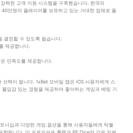
는 강력한 고객 지원 시스템을 구축했습니다. 한국의
T은 40만명의 플레이어를 보유하고 있는 거대한 업체로 플
을 결정할 수 있도록 돕습니다.
를 제공합니다.
높은 만족도를 제공합니다.
선택이 됩니다. 1xBet 모바일 앱은 iOS 사용자에게 스
게 몰입감 있는 경험을 제공하여 좋아하는 게임과 베팅 기
한 파트너십과 다양한 게임 옵션을 통해 사용자들에게 탁월
포함됩니다. 이 프로모션은 룰렛과 PF Dice와 같은 일부