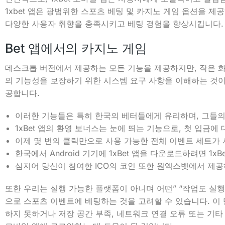
1xbet 앱은 광범위한 스포츠 베팅 및 카지노 게임 옵션을 제
다양한 사용자 취향을 충족시키고 베팅 경험을 향상시킵니다.
Bet 앱에서의 카지노 게임
데스크톱 버전에서 제공하는 모든 기능을 제공하지만, 작은 화
의 기능성을 보장하기 위한 시스템 요구 사항을 이해하는 것
공합니다.
이러한 기능들은 특히 한국의 베터들에게 유리하며, 그들의
1xBet 앱의 환영 보너스는 눈에 띄는 기능으로, 첫 입금에 대
이제 몇 번의 클릭만으로 사용 가능한 전체 이벤트 세트가 
한국에서 Android 기기에 1xBet 앱을 다운로드하려면 
심지어 당신이 참여한 ICO의 코인 또한 원엑스벳에서 제
또한 우리는 실행 가능한 플랫폼이 아니며 어떤” “작업도 실행하
으로 스포츠 이벤트에 베팅하는 것을 고려할 수 있습니다. 이
하지 못하거나 저장 공간 부족, 네트워크 연결 오류 또는 기타 