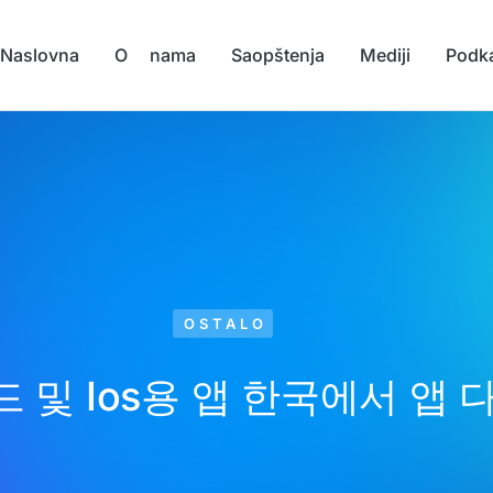
Naslovna
O nama
Saopštenja
Mediji
Podk
OSTALO
 및 Ios용 앱 한국에서 앱