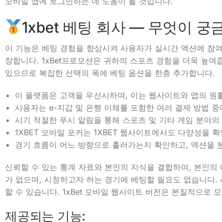
모바일 앱에 로그인하는 데 도움이 될 것입니다.
1xbet 베팅 회사 — 무엇이 
이 기능은 베팅 경험을 향상시켜 사용자가 실시간 액션에 참여
장합니다. 1xBet프로모션은 귀하의 스포츠 경험을 더욱 높여줍니
있으므로 복잡한 선택의 폭에 베팅 옵션을 한층 추가합니다.
이 플랫폼은 고객을 우선시하며, 이는 웹사이트와 앱의 원
사용자는 e-지갑 및 은행 이체를 포함한 여러 결제 방법 중
시기 적절한 푸시 알림을 통해 스포츠 및 기타 게임 분야의 
1XBET 모바일 포커는 1XBET 웹사이트에서도 다양성을
경기 흐름이 어느 방향으로 흘러가는지 확인하고, 액션을 분
신뢰할 수 있는 통계 자료와 본인의 지식을 결합하여, 본인의
가 없으며, 시청하고자 하는 경기에 베팅할 필요도 없습니다.
할 수 있습니다. 1xBet 모바일 웹사이트 버전은 본질적으로
제공되는 기능: