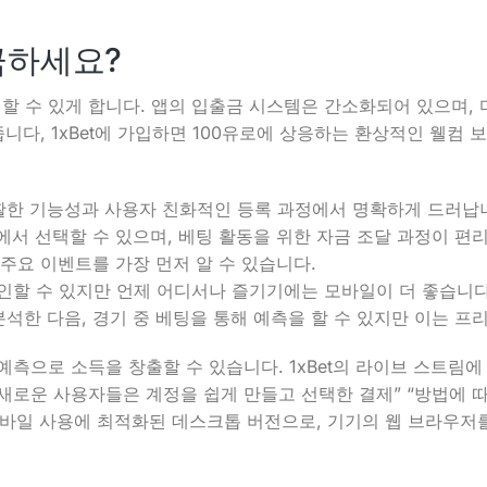
궁금하세요?
할 수 있게 합니다. 앱의 입출금 시스템은 간소화되어 있으며,
다, 1xBet에 가입하면 100유로에 상응하는 환상적인 웰컴 보
활한 기능성과 사용자 친화적인 등록 과정에서 명확하게 드러납
에서 선택할 수 있으며, 베팅 활동을 위한 자금 조달 과정이 편
주요 이벤트를 가장 먼저 알 수 있습니다.
 확인할 수 있지만 언제 어디서나 즐기기에는 모바일이 더 좋습니다
석한 다음, 경기 중 베팅을 통해 예측을 할 수 있지만 이는 
 예측으로 소득을 창출할 수 있습니다. 1xBet의 라이브 스트
 새로운 사용자들은 계정을 쉽게 만들고 선택한 결제” “방법에 
 모바일 사용에 최적화된 데스크톱 버전으로, 기기의 웹 브라우저