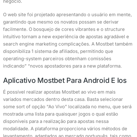
negócio.
O web site foi projetado apresentando o usuário em mente,
garantindo que mesmo os novatos possam se derivar
facilmente. O bosquejo de cores vibrantes e o structure
intuitivo tornam a new experiência de apostas agradável e
search engine marketing complicações. A Mostbet também
disponibiliza 1 sistema de afiliados, permitindo que
operating-system parceiros obtenham comissões
indicando” “novos apostadores para a new plataforma.
Aplicativo Mostbet Para Android E Ios
É possível realizar apostas Mostbet ao vivo em mais
variados mercados dentro desta casa. Basta selecionar
some sort of opção “Ao Vivo” localizada no menu, que será
mostrada uma lista para quaisquer jogos o qual estão
disponíveis para a realização para apostas nessa
modalidade. A plataforma proporciona vários métodos de
levantamento, adaptados ao mercado português, tais como