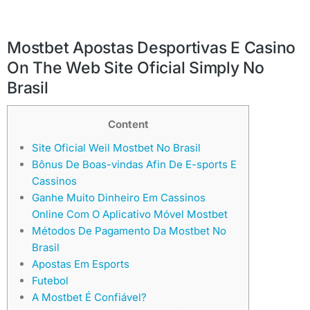
Mostbet Apostas Desportivas E Casino
On The Web Site Oficial Simply No
Brasil
Content
Site Oficial Weil Mostbet No Brasil
Bônus De Boas-vindas Afin De E-sports E
Cassinos
Ganhe Muito Dinheiro Em Cassinos
Online Com O Aplicativo Móvel Mostbet
Métodos De Pagamento Da Mostbet No
Brasil
Apostas Em Esports
Futebol
A Mostbet É Confiável?