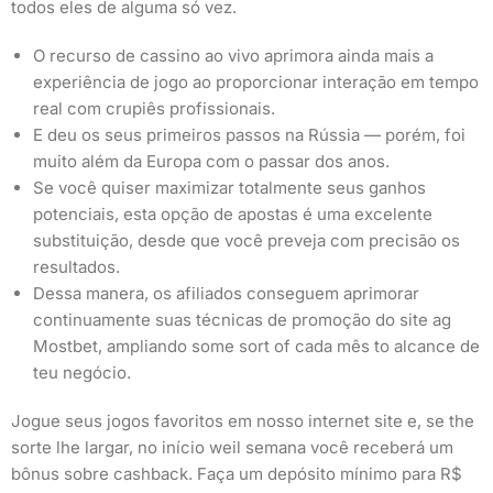
todos eles de alguma só vez.
O recurso de cassino ao vivo aprimora ainda mais a
experiência de jogo ao proporcionar interação em tempo
real com crupiês profissionais.
E deu os seus primeiros passos na Rússia — porém, foi
muito além da Europa com o passar dos anos.
Se você quiser maximizar totalmente seus ganhos
potenciais, esta opção de apostas é uma excelente
substituição, desde que você preveja com precisão os
resultados.
Dessa manera, os afiliados conseguem aprimorar
continuamente suas técnicas de promoção do site ag
Mostbet, ampliando some sort of cada mês to alcance de
teu negócio.
Jogue seus jogos favoritos em nosso internet site e, se the
sorte lhe largar, no início weil semana você receberá um
bônus sobre cashback. Faça um depósito mínimo para R$