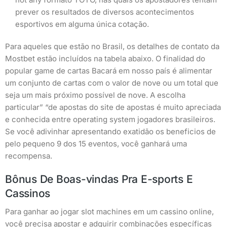
prever os resultados de diversos acontecimentos
esportivos em alguma única cotação.
Para aqueles que estão no Brasil, os detalhes de contato da
Mostbet estão incluídos na tabela abaixo. O finalidad do
popular game de cartas Bacará em nosso país é alimentar
um conjunto de cartas com o valor de nove ou um total que
seja um mais próximo possível de nove. A escolha
particular” “de apostas do site de apostas é muito apreciada
e conhecida entre operating system jogadores brasileiros.
Se você adivinhar apresentando exatidão os beneficios de
pelo pequeno 9 dos 15 eventos, você ganhará uma
recompensa.
Bônus De Boas-vindas Pra E-sports E
Cassinos
Para ganhar ao jogar slot machines em um cassino online,
você precisa apostar e adquirir combinações específicas