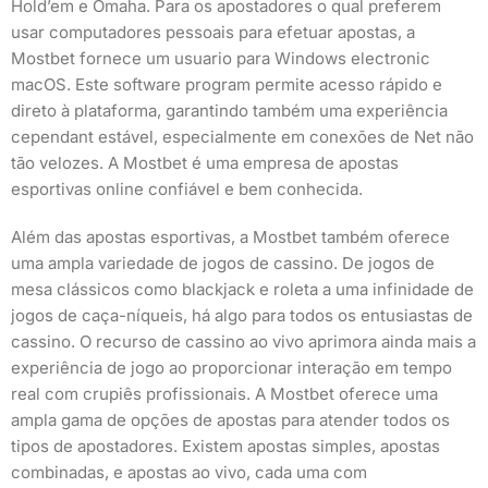
Hold’em e Omaha. Para os apostadores o qual preferem
usar computadores pessoais para efetuar apostas, a
Mostbet fornece um usuario para Windows electronic
macOS. Este software program permite acesso rápido e
direto à plataforma, garantindo também uma experiência
cependant estável, especialmente em conexões de Net não
tão velozes. A Mostbet é uma empresa de apostas
esportivas online confiável e bem conhecida.
Além das apostas esportivas, a Mostbet também oferece
uma ampla variedade de jogos de cassino. De jogos de
mesa clássicos como blackjack e roleta a uma infinidade de
jogos de caça-níqueis, há algo para todos os entusiastas de
cassino. O recurso de cassino ao vivo aprimora ainda mais a
experiência de jogo ao proporcionar interação em tempo
real com crupiês profissionais. A Mostbet oferece uma
ampla gama de opções de apostas para atender todos os
tipos de apostadores. Existem apostas simples, apostas
combinadas, e apostas ao vivo, cada uma com