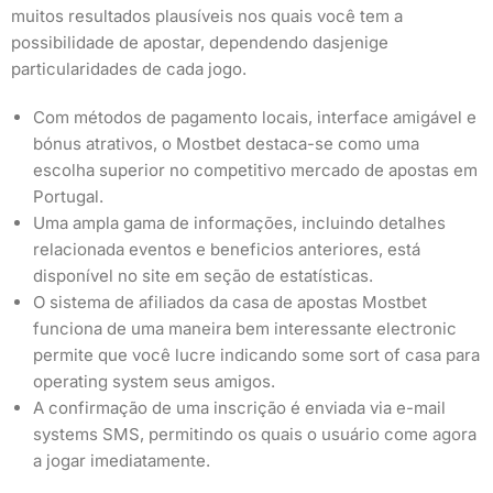
muitos resultados plausíveis nos quais você tem a
possibilidade de apostar, dependendo dasjenige
particularidades de cada jogo.
Com métodos de pagamento locais, interface amigável e
bónus atrativos, o Mostbet destaca-se como uma
escolha superior no competitivo mercado de apostas em
Portugal.
Uma ampla gama de informações, incluindo detalhes
relacionada eventos e beneficios anteriores, está
disponível no site em seção de estatísticas.
O sistema de afiliados da casa de apostas Mostbet
funciona de uma maneira bem interessante electronic
permite que você lucre indicando some sort of casa para
operating system seus amigos.
A confirmação de uma inscrição é enviada via e-mail
systems SMS, permitindo os quais o usuário come agora
a jogar imediatamente.