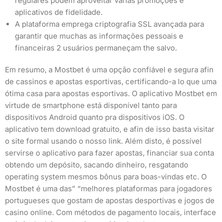
regulares podem aproveitar várias promoções e
aplicativos de fidelidade.
A plataforma emprega criptografia SSL avançada para
garantir que muchas as informações pessoais e
financeiras 2 usuários permaneçam the salvo.
Em resumo, a Mostbet é uma opção confiável e segura afin
de cassinos e apostas esportivas, certificando-a lo que uma
ótima casa para apostas esportivas. O aplicativo Mostbet em
virtude de smartphone está disponível tanto para
dispositivos Android quanto pra dispositivos iOS. O
aplicativo tem download gratuito, e afin de isso basta visitar
o site formal usando o nosso link. Além disto, é possível
servirse o aplicativo para fazer apostas, financiar sua conta
obtendo um depósito, sacando dinheiro, resgatando
operating system mesmos bônus para boas-vindas etc. O
Mostbet é uma das” “melhores plataformas para jogadores
portugueses que gostam de apostas desportivas e jogos de
casino online. Com métodos de pagamento locais, interface