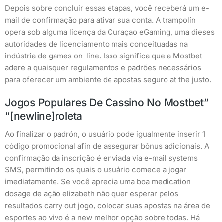
Depois sobre concluir essas etapas, você receberá um e-
mail de confirmação para ativar sua conta. A trampolín
opera sob alguma licença da Curaçao eGaming, uma dieses
autoridades de licenciamento mais conceituadas na
indústria de games on-line. Isso significa que a Mostbet
adere a quaisquer regulamentos e padrões necessários
para oferecer um ambiente de apostas seguro at the justo.
Jogos Populares De Cassino No Mostbet”
“[newline]roleta
Ao finalizar o padrón, o usuário pode igualmente inserir 1
código promocional afin de assegurar bônus adicionais. A
confirmação da inscrição é enviada via e-mail systems
SMS, permitindo os quais o usuário comece a jogar
imediatamente. Se você aprecia uma boa medication
dosage de ação elizabeth não quer esperar pelos
resultados carry out jogo, colocar suas apostas na área de
esportes ao vivo é a new melhor opção sobre todas. Há