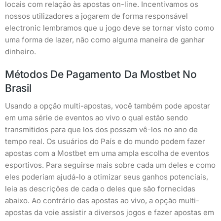
locais com relação às apostas on-line. Incentivamos os
nossos utilizadores a jogarem de forma responsável
electronic lembramos que u jogo deve se tornar visto como
uma forma de lazer, não como alguma maneira de ganhar
dinheiro.
Métodos De Pagamento Da Mostbet No
Brasil
Usando a opção multi-apostas, você também pode apostar
em uma série de eventos ao vivo o qual estão sendo
transmitidos para que los dos possam vê-los no ano de
tempo real. Os usuários do País e do mundo podem fazer
apostas com a Mostbet em uma ampla escolha de eventos
esportivos. Para seguirse mais sobre cada um deles e como
eles poderiam ajudá-lo a otimizar seus ganhos potenciais,
leia as descrições de cada o deles que são fornecidas
abaixo. Ao contrário das apostas ao vivo, a opção multi-
apostas da voie assistir a diversos jogos e fazer apostas em