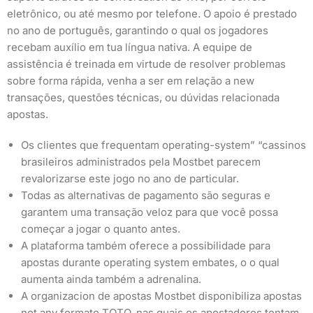
eletrônico, ou até mesmo por telefone. O apoio é prestado
no ano de português, garantindo o qual os jogadores
recebam auxílio em tua língua nativa. A equipe de
assistência é treinada em virtude de resolver problemas
sobre forma rápida, venha a ser em relação a new
transações, questões técnicas, ou dúvidas relacionada
apostas.
Os clientes que frequentam operating-system” “cassinos
brasileiros administrados pela Mostbet parecem
revalorizarse este jogo no ano de particular.
Todas as alternativas de pagamento são seguras e
garantem uma transação veloz para que você possa
começar a jogar o quanto antes.
A plataforma também oferece a possibilidade para
apostas durante operating system embates, o o qual
aumenta ainda também a adrenalina.
A organizacion de apostas Mostbet disponibiliza apostas
not any formato TOTO, nas quais os apostadores tentam