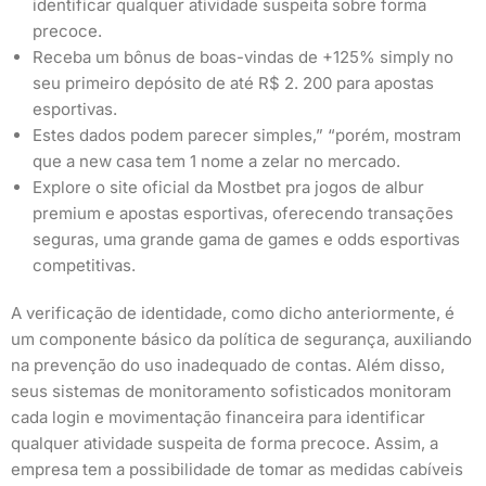
identificar qualquer atividade suspeita sobre forma
precoce.
Receba um bônus de boas-vindas de +125% simply no
seu primeiro depósito de até R$ 2. 200 para apostas
esportivas.
Estes dados podem parecer simples,” “porém, mostram
que a new casa tem 1 nome a zelar no mercado.
Explore o site oficial da Mostbet pra jogos de albur
premium e apostas esportivas, oferecendo transações
seguras, uma grande gama de games e odds esportivas
competitivas.
A verificação de identidade, como dicho anteriormente, é
um componente básico da política de segurança, auxiliando
na prevenção do uso inadequado de contas. Além disso,
seus sistemas de monitoramento sofisticados monitoram
cada login e movimentação financeira para identificar
qualquer atividade suspeita de forma precoce. Assim, a
empresa tem a possibilidade de tomar as medidas cabíveis