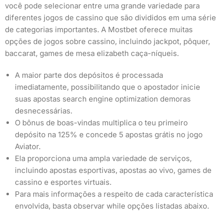
você pode selecionar entre uma grande variedade para
diferentes jogos de cassino que são divididos em uma série
de categorias importantes. A Mostbet oferece muitas
opções de jogos sobre cassino, incluindo jackpot, pôquer,
baccarat, games de mesa elizabeth caça-níqueis.
A maior parte dos depósitos é processada
imediatamente, possibilitando que o apostador inicie
suas apostas search engine optimization demoras
desnecessárias.
O bônus de boas-vindas multiplica o teu primeiro
depósito na 125% e concede 5 apostas grátis no jogo
Aviator.
Ela proporciona uma ampla variedade de serviços,
incluindo apostas esportivas, apostas ao vivo, games de
cassino e esportes virtuais.
Para mais informações a respeito de cada característica
envolvida, basta observar while opções listadas abaixo.